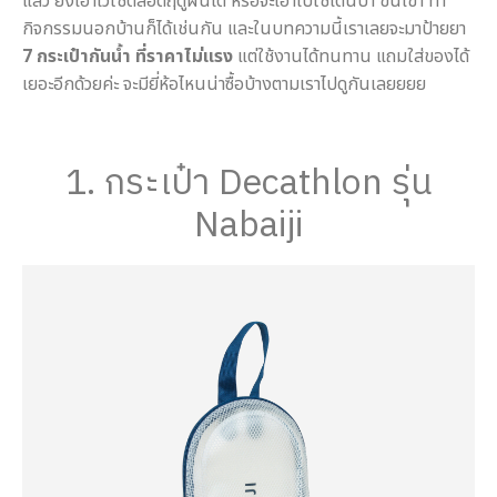
แล้ว ยังเอาไว้ใช้ตลอดฤดูฝนได้ หรือจะเอาไปใช้เดินป่า ขึ้นเขา ทำ
กิจกรรมนอกบ้านก็ได้เช่นกัน และในบทความนี้เราเลยจะมาป้ายยา
7 กระเป๋ากันน้ำ ที่ราคาไม่แรง
แต่ใช้งานได้ทนทาน แถมใส่ของได้
เยอะอีกด้วยค่ะ จะมียี่ห้อไหนน่าซื้อบ้างตามเราไปดูกันเลยยยย
1. กระเป๋า Decathlon รุ่น
Nabaiji