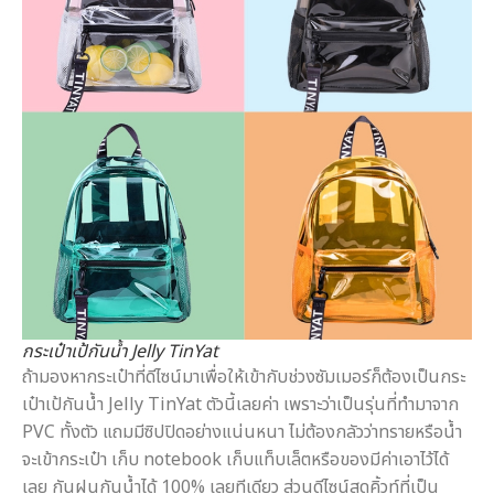
กระเป๋าเป้กันน้ำ Jelly TinYat
ถ้ามองหากระเป๋าที่ดีไซน์มาเพื่อให้เข้ากับช่วงซัมเมอร์ก็ต้องเป็นกระ
เป๋าเป้กันน้ำ Jelly TinYat ตัวนี้เลยค่า เพราะว่าเป็นรุ่นที่ทำมาจาก
PVC ทั้งตัว แถมมีซิปปิดอย่างแน่นหนา ไม่ต้องกลัวว่าทรายหรือน้ำ
จะเข้ากระเป๋า เก็บ notebook เก็บแท็บเล็ตหรือของมีค่าเอาไว้ได้
เลย กันฝนกันน้ำได้ 100% เลยทีเดียว ส่วนดีไซน์สุดคิ้วท์ที่เป็น