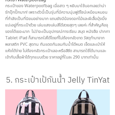
กระเป๋าของ Waterpoofbag เมื่อสาว ๆ หยิบมาใช้บอกเลยว่าน่า
รักปุ๊กปิ๊กมาก! เพราะตัวนี้เป็นรุ่นที่มีความนุ่มฟูดีไซน์เหมือนหมอน
ที่กำลังเป็นที่นิยมอย่างมาก แถมยังมีน้องดอกไม้และผีเสื้อมุ้งมิ้ง
แปะอยู่ที่กระเป๋าด้วย เล่นแสงเล่นสีได้สวยสุดๆ เลยค่ะ ที่สำคัญคือจุ
ของได้เยอะมาก ไม่ว่าจะเป็นอุปกรณ์การเรียน สมุด หนังสือ ปากกา
Tablet iPad ก็สามารถใส่ได้โดยที่ไม่ต้องกลัวขาด วัสดุทำมาจาก
พลาสติก PVC สุดทน กันแดดกันลมกันน้ำได้หมด เช็ดและเป่าให้
แห้งได้ง่าย ไม่ต้องกลัวกระเป๋าเลอะหรือสีซีด สามารถใช้ได้นานและ
เข้ากับเสื้อผ้าได้ทุกแบบด้วย ราคาอยู่ที่ใบละ 290 บาทเท่านั้น
5. กระเป๋าเป้กันน้ำ Jelly TinYat