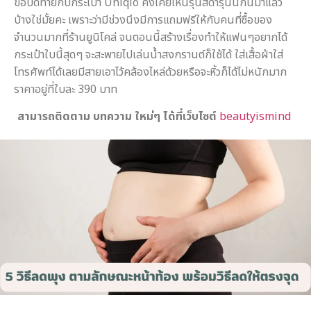
ขอปิดท้ายกับกระเป๋า Uniqlo คงเคยเห็นรุ่นสีดำรุ่นนี้กันมาแล้ว
บ้างใช่มั้ยคะ เพราะว่ามีช่วงนึงมีการแถมฟรีให้กับคนที่ซื้อของ
จำนวนมากที่ร้านยูนิโคล่ จนตอนนี้สร้างเรื่องทำให้แฟนๆอยากได้
กระเป๋าใบนี้สุดๆ จะสะพายไปเล่นน้ำสงกรานต์ก็ใช้ได้ ใส่เสื้อผ้าใส่
โทรศัพท์ได้เลยมีสายเอาไว้คล้องไหล่ด้วยหรือจะหิ้วก็ได้ไม่หนักมาก
ราคาอยู่ที่ใบละ 390 บาท
สามารถติดตาม บทความ ใหม่ๆ ได้ที่เว็บไซต์
beautyismind