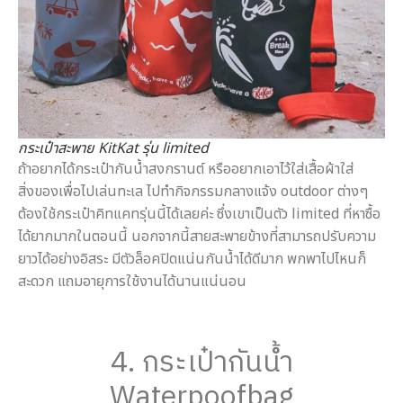
กระเป๋าสะพาย KitKat รุ่น limited
ถ้าอยากได้กระเป๋ากันน้ำสงกรานต์ หรืออยากเอาไว้ใส่เสื้อผ้าใส่
สิ่งของเพื่อไปเล่นทะเล ไปทำกิจกรรมกลางแจ้ง outdoor ต่างๆ
ต้องใช้กระเป๋าคิทแคทรุ่นนี้ได้เลยค่ะ ซึ่งเขาเป็นตัว limited ที่หาซื้อ
ได้ยากมากในตอนนี้ นอกจากนี้สายสะพายข้างที่สามารถปรับความ
ยาวได้อย่างอิสระ มีตัวล็อคปิดแน่นกันน้ำได้ดีมาก พกพาไปไหนก็
สะดวก แถมอายุการใช้งานได้นานแน่นอน
4. กระเป๋ากันน้ำ
Waterpoofbag