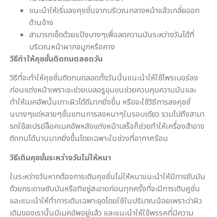
แนะนำให้เริ่มลงคุชชั่นจากบริเวณกลางหน้าแล้วเกลี่ยออก
ด้านข้าง
สามารถเซ็ตด้วยแป้งบางๆเพื่อลดความมันระหว่างวันได้ที่
บริเวณหน้าผากจมูกหรือคาง
วิธีทำให้คุชชั่นติดทนตลอดวัน
วิธีที่จะทำให้คุชชั่นติดทนตลอดทั้งวันนั้นแนะนำให้ใช้ไพรเมอร์ลง
ก่อนแต่งหน้าเพราะจะช่วยเบลอรูขุมขนช่วยควบคุมความมันและ
ทำให้เมคอัพนั้นเกาะผิวได้ดีมากยิ่งขึ้น หรือจะใช้วิธีการลงคุชชั่
นบางๆแต่หลายๆชั้นแทนการลงหนาๆในรอบเดียว รวมไปถึงสามา
รถใช้สเปรย์ล็อคเมคอัพหลังแต่งหน้าเสร็จก็ช่วยทำให้เครื่องสำอาง
ติดทนได้นานมากยิ่งขึ้นโดยเฉพาะในช่วงที่อากาศร้อน
วิธีเติมคุชชั่นระหว่างวันไม่ให้หนา
ในระหว่างวันหากต้องการเติมคุชชั่นไม่ให้หนาแนะนำให้มีการซับมัน
ด้วยกระดาษซับมันหรือทิชชู่สะอาดก่อนทุกครั้งที่จะมีการเติมคูชั่น
และแนะนำให้ทำการเติมเฉพาะจุดโดยใช้ในปริมาณน้อยเพราะว่าผิว
เดิมของเรานั้นมีเมคอัพอยู่แล้ว และแนะนำให้ใช้พรรคที่มีความ