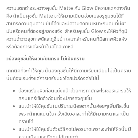
ความแตกต่างระหว่างคุชชั่น Matte กับ Glow มีความแตกต่างกัน
คือ ถ้าเป็นคุชชั่น Matte จะให้ความเนียนช่วยเบลอรูขุมขนได้ดี
สามารถควบคุมความมันได้ดีและมีความติดทนเหมาะกับคนที่มีผิว
มันหรือคนที่ต้องอยู่กลางแจ้ง สำหรับคุชชั่น Glow จะให้ผิวที่ดูมี
ความฉ่ำวาวสุขภาพดีและดูอิ่มน้ำ เหมาะสำหรับคนที่มีสภาพผิวแห้ง
หรือต้องการแต่งหน้าในสไตล์เกาหลี
วิธีลงคุชชั่นให้ผิวเนียนกริบ ไม่เป็นคราบ
เทคนิคที่จะทำให้คุณนั้นลงคุชชั่นให้มีความเรียบเนียนไม่เป็นคราบ
นั้นต้องเริ่มตั้งแต่การเตรียมผิวโดยมีวิธีดังต่อไปนี้
ต้องเตรียมผิวก่อนแต่งหน้าด้วยการทามักจะไรเซอร์และรอให้
สกินแคร์เซ็ตตัวก่อนที่จะมีการลงคุชชั่น
แนะนำให้ใช้คุชชั่นในปริมาณน้อยจากนั้นค่อยๆเพิ่มทีละชั้น
เพราะถ้ากดแน่นในครั้งเดียวอาจจะทำให้มีความหนาและเป็น
คราบได้
แนะนำให้ใช้คุชชั่นด้วยวิธีกดไม่ควรปาดเพราะจะทำให้ผิวนั้นมี
ความเนียนและติดทนได้มากกว่า