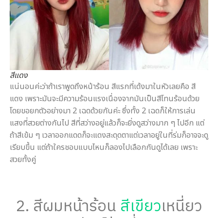
สีแดง
แน่นอนค่ะว่าถ้าเราพูดถึงหน้าร้อน สีแรกที่เด้งมาในหัวเลยคือ สี
แดง เพราะมันจะมีความร้อนแรงเนื่องจากมันเป็นสีโทนร้อนด้วย
โดยขอยกตัวอย่างมา 2 เฉดด้วยกันค่ะ ซึ่งทั้ง 2 เฉดก็ให้การเล่น
แสงที่สวยต่างกันไป สีที่สว่างอยู่แล้วก็จะยิ่งดูสว่างมาก ๆ ไปอีก แต่
ถ้าสีเข้ม ๆ เวลาออกแดดก็จะแดงสะดุดตาแต่เวลาอยู่ในที่ร่มก็อาจจะดู
เรียบขึ้น แต่ถ้าใครชอบแบบไหนก็ลองไปเลือกกันดูได้เลย เพราะ
สวยทั้งคู่
2. สีผมหน้าร้อน
สีเขียว
เหนี่ยว