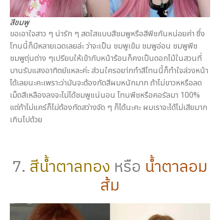
สีชมพู
ขอเอาใจสาว ๆ น่ารัก ๆ สดใสแบบสีชมพูหรือสีพีชกันหน่อยค่า ซึ่ง
โทนนี้ก็มีหลายเฉดเลยล่ะ ว่าจะเป็น ชมพูเข้ม ชมพูอ่อน ชมพูพีช
ชมพูตุ่นต่าง ๆเปรียบให้เข้ากับหน้าร้อนก็คงเป็นดอกไม้ในสวนที่
บานรับแสงอาทิตย์แหละค่ะ ส่วนใครอยา่กทำสีโทนนี้ก็ทำใจล่วงหน้า
ได้เลยนะคะเพราะว่ามันจะต้องกัดสีผมหนักมาก ถ้าไม่ขาวหหรือลด
เม็ดสีเหลืองลงจะไม่ได้ชมพูแน่นอน โทนพีชหรือคอรัลมา 100%
แต่ถ้าไม่แคร์ก็ไม่ต้องกัดสว่างจัด ๆ ก็ได้นะคะ ผมเราจะได้ไม่เสียมาก
เกินไปด้วย
7.
สีน้ำตาลทอง
หรือ
น้ำตาลอม
ส้ม