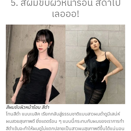
5. สีผมขับผิวหน้าร้อน สีดำไป
เลอออ!
สีผมขับผิวหน้าร้อน สีดำ
โทนสีดำ แบบเบสิค เรียกกลับสู่ธรรมชาติแบบสาวผมดำดูมีเสน่ห์
ผมสวยสุขภาพดี ยิ่งแดดร้อน ๆ แบบนี้กระทบกับผมของเราการทำ
สีดำเข้มจะทำให้ผมดูไม่แตกปลายเป็นสาวผมสุขภาพดีขึ้นได้แน่นอน