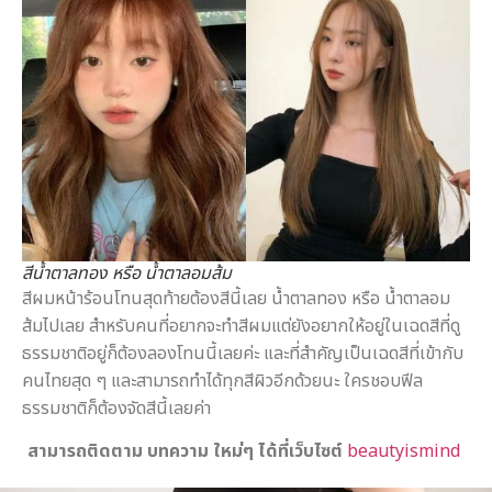
สีน้ำตาลทอง หรือ น้ำตาลอมส้ม
สีผมหน้าร้อนโทนสุดท้ายต้องสีนี้เลย น้ำตาลทอง หรือ น้ำตาลอม
ส้มไปเลย สำหรับคนที่อยากจะทำสีผมแต่ยังอยากให้อยู่ในเฉดสีที่ดู
ธรรมชาติอยู่ก็ต้องลองโทนนี้เลยค่ะ และที่สำคัญเป็นเฉดสีที่เข้ากับ
คนไทยสุด ๆ และสามารถทำได้ทุกสีผิวอีกด้วยนะ ใครชอบฟีล
ธรรมชาติก็ต้องจัดสีนี้เลยค่า
สามารถติดตาม บทความ ใหม่ๆ ได้ที่เว็บไซต์
beautyismind