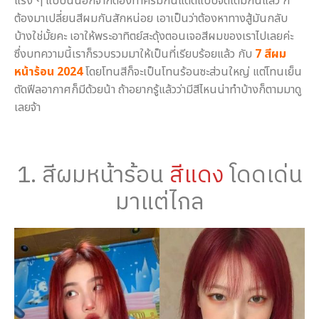
แรง ๆ แบบนี้นอกจากต้องทาครีมกันแดดแบบจัดเต็มกันแล้ว ก็
ต้องมาเปลี่ยนสีผมกันสักหน่อย เอาเป็นว่าต้องหาทางสู้มันกลับ
บ้างใช่มั้ยคะ เอาให้พระอาทิตย์สะดุ้งตอนเจอสีผมของเราไปเลยค่ะ
ซึ่งบทความนี้เราก็รวบรวมมาให้เป็นที่เรียบร้อยแล้ว กับ
7 สีผม
หน้าร้อน 2024
โดยโทนสีก็จะเป็นโทนร้อนซะส่วนใหญ่ แต่โทนเย็น
ตัดฟีลอากาศก็มีด้วยน้า ถ้าอยากรู้แล้วว่ามีสีไหนน่าทำบ้างก็ตามมาดู
เลยจ้า
1. สีผมหน้าร้อน
สีแดง
โดดเด่น
มาแต่ไกล