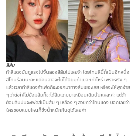
สีส้ม
ถ้าสีแดงมันดูแรงไปงั้นลองสีส้มไปเลยจ้า โดยโทนสีนี้ก็เป็นอีกหนึ่ง
สีโทนร้อนนะคะ แต่คนอาจจะไม่ได้นิยมทำเยอะเท่าไหร่ เพราะจริง ๆ
แล้วเวลาทำสีแดงถ้าเฟดก็จะออกมาทางส้มเยอะเลย หรือจะให้พูดง่าย
ๆ ว่าต่อให้ไม่ย้อมส้มก็จะได้ส้มแถมมาเหมือนเดิมนั่นแหละค่ะ แต่ถ้า
ย้อมส้มมันจะเฟดสีเป็นส้ม ๆ เหลือง ๆ สวยกว่าโทนแดง บอกเลยว่า
ใครชอบแบบไหนก็ชั่งน้ำหนักกันดูได้เลยค่า