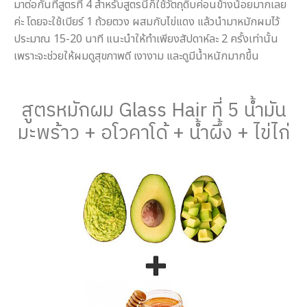
มาต่อกันที่สูตรที่ 4 สำหรับสูตรนี้ก็ใช้วัตถุดิบค่อนข้างน้อยมากเลย
ค่ะ โดยจะใช้เบียร์ 1 ถ้วยตวง ผสมกับไข่แดง แล้วนำมาหมักผมไว้
ประมาณ 15-20 นาที แนะนำให้ทำเพียงสัปดาห์ละ 2 ครั้งเท่านั้น
เพราะจะช่วยให้ผมดูสุขภาพดี เงางาม และดูมีน้ำหนักมากขึ้น
สูตรหมักผม Glass Hair ที่ 5 น้ำมัน
มะพร้าว + อโวคาโด้ + น้ำผึ้ง + ไข่ไก่