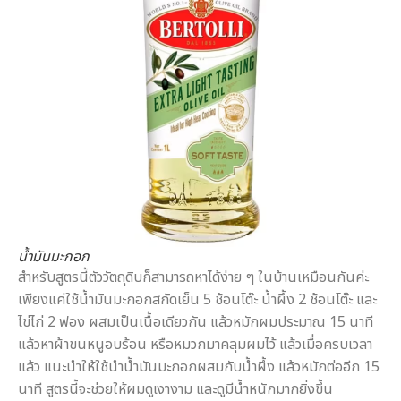
น้ำมันมะกอก
สำหรับสูตรนี้ตัววัตถุดิบก็สามารถหาได้ง่าย ๆ ในบ้านเหมือนกันค่ะ
เพียงแค่ใช้น้ำมันมะกอกสกัดเย็น 5 ช้อนโต๊ะ น้ำผึ้ง 2 ช้อนโต๊ะ และ
ไข่ไก่ 2 ฟอง ผสมเป็นเนื้อเดียวกัน แล้วหมักผมประมาณ 15 นาที
แล้วหาผ้าขนหนูอบร้อน หรือหมวกมาคลุมผมไว้ แล้วเมื่อครบเวลา
แล้ว แนะนำให้ใช้นำน้ำมันมะกอกผสมกับน้ำผึ้ง แล้วหมักต่ออีก 15
นาที สูตรนี้จะช่วยให้ผมดูเงางาม และดูมีน้ำหนักมากยิ่งขึ้น