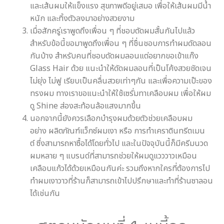
และเส้นผมให้แข็งแรง สุขภาพดีอยู่เสมอ เพื่อให้เส้นผมมีน้ำ
หนัก และทิ้งตัวลงมาอย่างสวยงาม
เมื่อสักครู่เราพูดถึงเพื่อน ๆ ที่ชอบตัดผมสั้นกันไปแล้ว
สำหรับข้อนี้ขอมาพูดถึงเพื่อน ๆ ที่ชื่นชอบการทำผมดัดลอน
กันบ้าง สำหรับคนที่ชอบดัดผมลอนแต่อยากขอเข้าแก๊ง
Glass Hair ด้วย แนะนำให้ดัดผมลอนที่เป็นโค้งสวยชัดเจน
ไม่ยุ่ง ไม่ฟู เรียบเป็นคลื่นสวยเท่าๆกัน และเพื่อความเป๊ะของ
ทรงผม ทางเราขอแนะนำให้ใช้เซรั่มทาเคลือบผม เพื่อให้ผม
ดู Shine ส่องสะท้อนล้อแสงมากขึ้น
นอกจากนี้ยังควรเลือกบำรุงผมด้วยตัวช่วยเคลือบผม
อย่าง ผลิตภัณฑ์แว็กซ์ผมเงา หรือ การทำเคราตินทรีตเมน
ต์ ซึ่งสามารถหาซื้อได้โดยทั่วไป และในปัจจุบันนี้ก็มีครีมนวด
ผมหลาย ๆ แบรนด์ที่สามารถช่วยให้ผมดูแวววาวเหมือน
เคลือบแก้วได้ด้วยเหมือนกันค่ะ รวมถึงหากใครที่ต้องการไป
ทำผมเงาวาวที่ร้านก็สามารถเข้าไปปรึกษาและทำที่ร้านซาลอน
ได้เช่นกัน