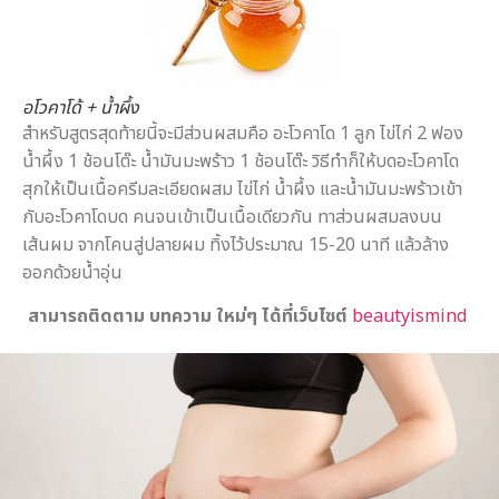
อโวคาโด้ + น้ำผึ้ง
สำหรับสูตรสุดท้ายนี้จะมีส่วนผสมคือ ​​อะโวคาโด 1 ลูก ไข่ไก่ 2 ฟอง
น้ำผึ้ง 1 ช้อนโต๊ะ น้ำมันมะพร้าว 1 ช้อนโต๊ะ วิธีทำก็ให้บดอะโวคาโด
สุกให้เป็นเนื้อครีมละเอียดผสม ไข่ไก่ น้ำผึ้ง และน้ำมันมะพร้าวเข้า
กับอะโวคาโดบด คนจนเข้าเป็นเนื้อเดียวกัน ทาส่วนผสมลงบน
เส้นผม จากโคนสู่ปลายผม ทิ้งไว้ประมาณ 15-20 นาที แล้วล้าง
ออกด้วยน้ำอุ่น
สามารถติดตาม บทความ ใหม่ๆ ได้ที่เว็บไซต์
beautyismind