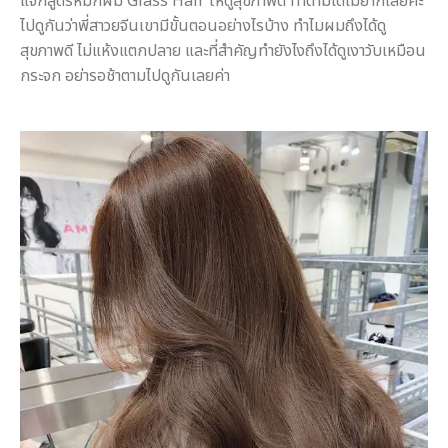
แจกสูตรหมักผม Glass Hair ให้ดูสุขภาพดี ทำตามได้ไม่ยากเลยค่ะ
ไปดูกันว่าพี่สาวยจีนเขามีขั้นตอนอย่างไรบ้าง ทำไมผมถึงได้ดู
สุขภาพดี ไม่แห้งแตกปลาย และที่สำคัญทำยังไงถึงได้ดูเงาวับเหมือน
กระจก อย่ารอช้าตามไปดูกันเลยค่า