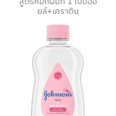
สูตรหมักผมที่ 1 เบบี้ออ
ยล์+เคราติน