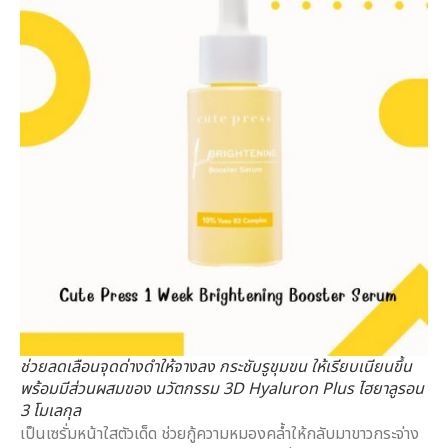
ช่วยลดเลือนจุดด่างดำให้จางลง กระชับรูขุมขน ให้เรียบเนียนขึ้น
พร้อมมีส่วนผสมของ นวัตกรรม 3D Hyaluron Plus ไฮยาลูรอน
3 โมเลกุล
เป็นเซรั่มหน้าใสตัวเด็ด ช่วยกู้ความหมองคล้ำให้กลับมาขาวกระจ่าง