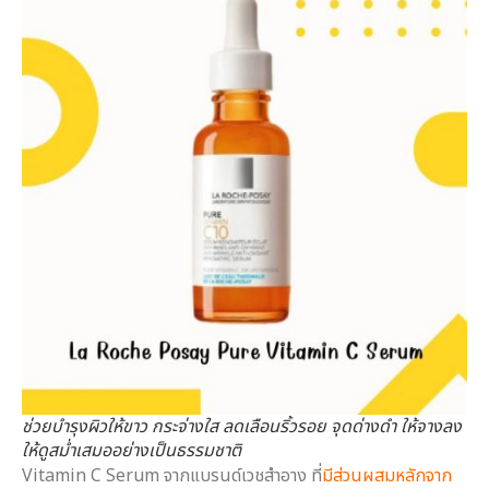
ช่วยบำรุงผิวให้ขาว กระจ่างใส ลดเลือนริ้วรอย จุดด่างดำ ให้จางลง
ให้ดูสม่ำเสมออย่างเป็นธรรมชาติ
Vitamin C Serum จากแบรนด์เวชสำอาง ที่
มีส่วนผสมหลักจาก