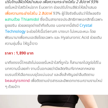
ปรับโทนสีผิวให้สม่ำเสมอ เพื่อความกระจ่างใสใน 2 สัปดาห์ 93%
เซรั่มหน้าใสตัวใหม่จาก Eucerin ช่วยปรับโทนสีผิวให้สม่ำเสมอ
เพื่อความกระจ่างใสใน 2 สัปดาห์
93% ผู้ใช้จริงยืนยันว่าได้ผลจริง
ผสานด้วย Thiamidol
ซึ่งเป็นสารทรงประสิทธิภาพเอกสิทธิ์เฉพาะ
ยูเซอริน ช่วยลดจุดด่างดำถึงต้นตอ นอกจากนี้ยังมี
Crystal
Technology
จะช่วยให้เนื้อSerum บางเบา ไม่เหนอะหนะ โดย
พัฒนามาเพื่อคนเอเชียโดยเฉพาะ และ Hyaluronic Acid ช่วยเติม
ความชุ่มชื้น ให้ดูฉ่ำวาว
ราคา : 1,890 บาท
มาถึงตรงนี้ใครยังไม่เจอเซรั่มหน้าใสที่ถูกใจ ก็สามารถไปดูต่อได้ใน
บทความนี้เลยค่า งานนี้บอกเลยว่ามีผลิตภัณฑ์จากหลากหลาย
แบรนด์ให้เลือกแบบจุใจแน่นอน! และสิ่งสำคัญอย่าลืมติดตาม
beautyismind
เพื่อติดตามข่าวสารและอัพเดทเทรนความงามใหม่
ๆ ด้วยน้าา