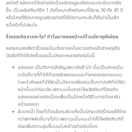
อย่างดี หลังจากใช้อย่างต่อเนื่องผิวจะดูละเอียดและกระชับมากยิ่ง
ขึ้น เป็นผลิตภัณฑ์อีก 1 ตัวที่เหมาะสำหรับคนที่มีอายุ 30 ถึง 45 ปี
หรือใครที่ต้องการดูแลผิวอย่างดีให้มีความกระชับก็ถือว่าเป็นอีก
หนึ่งตัวที่น่าสนใจ
ริ้วรอยเกิดจากอะไร
? ทำไมบางคนหน้าแก่ไวแม้อายุยังน้อย
หลายคนสงสัยว่าริ้วรอยนั้นเกิดจากอะไรความจริงแล้วสาเหตุหรือ
ปัจจัยที่ทำให้เกิดริ้วรอยนั้นมีหลากหลายดังต่อไปนี้
แสงแดด เป็นตัวการสำคัญเพราะรังสี UV นั้นเป็นสาเหตุใน
ระดับต้นๆที่ทำให้ทำลายผิวพรรณและทำลายคอลลาเจนบน
ใบหน้าส่งผลทำให้ผิวนั้นมีความเหี่ยวย่นเร็วกว่าปกติทำให้ผิว
หน้านั้นแก่ก่อนวัย เพราะฉะนั้นควรใช้ผลิตภัณฑ์ป้องกัน
แสงแดดอย่างต่อเนื่องเพื่อเป็นอีกหนึ่งวิธีในการรักษาผิว
หน้าของเรา
ผิวขาดน้ำ โดยทั่วไปแล้วคนผิวแห้งนั้นมักจะเกิดริ้วรอยได้ง่าย
กว่าสภาพผิวอื่นๆทั่วไป เพราะฉะนั้นแนะนำให้ใช้ผลิตภัณฑ์ที่
ช่วยเพิ่มความชุ่มชื้นบนใบหน้าอย่างต่อเนื่อง