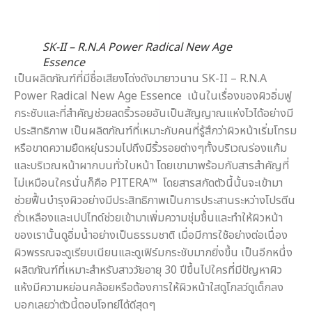
SK-II – R.N.A Power Radical New Age
Essence
เป็นผลิตภัณฑ์ที่มีชื่อเสียงโด่งดังมายาวนาน SK-II – R.N.A
Power Radical New Age Essence เน้นในเรื่องของผิวอิ่มฟู
กระชับและที่สำคัญช่วยลดริ้วรอยอันเป็นสัญญาณแห่งไวได้อย่างมี
ประสิทธิภาพ เป็นผลิตภัณฑ์ที่เหมาะกับคนที่รู้สึกว่าผิวหน้าเริ่มโทรม
หรือขาดความยืดหยุ่นรวมไปถึงมีริ้วรอยต่างๆทั้งบริเวณร่องแก้ม
และบริเวณหน้าผากบนทั่วใบหน้า โดยเขามาพร้อมกับสารสำคัญที่
ไม่เหมือนใครนั่นก็คือ PITERA™ โดยสารสกัดตัวนี้นั้นจะเข้ามา
ช่วยฟื้นบำรุงผิวอย่างมีประสิทธิภาพเป็นการประสานระหว่างโปรตีน
ถั่วเหลืองและเปปไทด์ช่วยเข้ามาเพิ่มความชุ่มชื้นและทำให้ผิวหน้า
ของเรานั้นดูอิ่มน้ำอย่างเป็นธรรมชาติ เมื่อมีการใช้อย่างต่อเนื่อง
ผิวพรรณจะดูเรียบเนียนและดูเฟิร์มกระชับมากยิ่งขึ้น เป็นอีกหนึ่ง
ผลิตภัณฑ์ที่เหมาะสำหรับสาววัยอายุ 30 ปีขึ้นไปใครที่มีปัญหาผิว
แห้งมีความหย่อนคล้อยหรือต้องการให้ผิวหน้าใสดูโกลว์ดูเด็กลง
บอกเลยว่าตัวนี้ตอบโจทย์ได้ดีสุดๆ