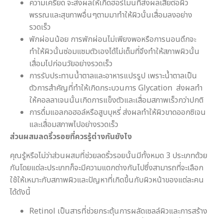
ความเครียด จะส่งผลให้เกิดฮอร์โมนที่ส่งผลเสียต่อผิว
พรรณและสุขภาพอื่นๆตามมาทำให้ผิวนั้นเสื่อมลงอย่าง
รวดเร็ว
พักผ่อนน้อย การพักผ่อนไม่เพียงพอหรือการนอนดึกจะ
ทำให้ผิวนั้นซ่อมแซมตัวเองได้ไม่เต็มที่จึงทำให้สภาพผิวนั้น
เสื่อมไปก่อนวัยอย่างรวดเร็ว
การรับประทานน้ำตาลและอาหารแปรรูป เพราะน้ำตาลเป็น
ตัวการสำคัญที่ทำให้เกิดกระบวนการ Glycation ส่งผลทำ
ให้คอลลาเจนนั้นเกิดการแข็งตัวและเสื่อมสภาพเร็วกว่าปกติ
การดื่มแอลกอฮอล์หรือสูบบุหรี่ ส่งผลทำให้ผิวขาดออกซิเจน
และเสื่อมสภาพไปอย่างรวดเร็ว
ส่วนผสมลดริ้วรอยที่ควรรู้ต่างกันยังไง
คุณรู้หรือไม่ว่าส่วนผสมที่ช่วยลดริ้วรอยนั้นมีทั้งหมด 3 ประเภทด้วย
กันโดยแต่ละประเภทก็จะมีความแตกต่างกันไปซึ่งสามารถที่จะเลือก
ใช้ให้เหมาะกับสภาพผิวและปัญหาที่เกิดขึ้นกับผิวหน้าของแต่ละคน
ได้ดังนี้
Retinol เป็นสารที่ช่วยกระตุ้นการผลัดเซลล์ผิวและการสร้าง