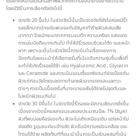
ได้อย่างเหมาะสมและมีสภาพผิวที่คงความอ่อนเยาว์อย่างยาวนาน
โดยมีวิธีในการเลือกดังต่อไปนี้
ช่วงวัย 20 ขึ้นไป ในช่วงวัยนี้นั้นเป็นช่วงวัยที่ยังไม่ค่อยมีริ้ว
รอยลึกมากนักแต่จะพบเจอกับปัญหาทำร้ายผิวสะสมเสีย
มากกว่า โดยมักจะมาจากการนอนดึก ความเครียด แสงแดด
การเล่นมือถือมากเกินไป ทำให้มีริ้วรอยบริเวณใต้ต าและหน้า
ผาก เพราะฉะนั้นในช่วงวัยนี้ควรเน้นในเรื่องของการ
ป้องกันโดยแนะนำให้เลือกเซรั่มที่เน้นเติมความชุ่มชื้นเพื่อที่
จะทำให้เกิดริ้วรอยได้ช้า เช่น Hyaluronic Acid , Glycerin
และ Ceramide และควรเน้นแอนตี้ออกซิแดนท์ช่วยป้องกัน
ผิวแก่ก่อนวัยโดยจะลดการทำลายผิวจากแดดและมลภาวะ
ต่างๆ ควรเป็นเนื้อเซรั่มที่บางเบาและซึมได้ง่ายไม่อุดตันและ
ไม่หนักผิวจนเกินไป
ช่วงวัย 30 ปีขึ้นไป ในช่วงวัยนี้ริ้วรอยจะมีความชัดมากยิ่งขึ้น
เนื่องจากช่วงนี้คอลลาเจนจะลดลงประมาณปีละ 1% ปัญหา
ผิวที่พบบ่อยคือร่องแก้ม ผิวจะไม่เด้งเหมือนเดิม แต่งหน้าไม่
ค่อยติด รูขุมขนค่อนข้างชัด ผิวเริ่มมีความหย่อนคล้อย และ
โทรมได้ง่าย ผลิตภัณฑ์ที่แนะนำนั้นควรเป็นส่วนผสมที่เน้น