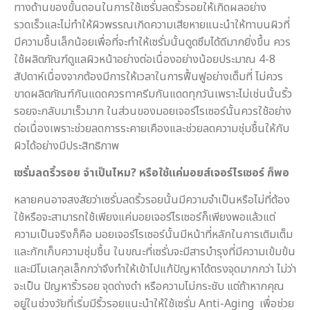
ทางด้านของขั้นตอนในการใช้เซรั่มลดริ้วรอยให้เกิดผลอย่าง
รวดเร็วและไม่ทำให้ผิวพรรณเกิดความเสียหายแนะนำให้ทาบนผิวที่
มีความชื้นเล็กน้อยเพื่อที่จะทำให้เซรั่มนั้นดูดซึมได้ดีมากยิ่งขึ้น ควร
ใช้ผลิตภัณฑ์ดูแลผิวหน้าอย่างต่อเนื่องอย่างน้อยประมาณ 4-8
สัปดาห์เนื่องจากต้องมีการให้เวลาในการฟื้นฟูอย่างเต็มที่ ไม่ควร
ขาดผลิตภัณฑ์กันแดดควรทาครีมกันแดดทุกวันเพราะไม่เช่นนั้นริ้ว
รอยจะกลับมาเร็วมาก ในส่วนของมอยเจอร์ไรเซอร์นั้นควรใช้อย่าง
ต่อเนื่องเพราะช่วยลดการระคายเคืองและช่วยลดความชุ่มชื้นให้กับ
ผิวได้อย่างมีประสิทธิภาพ
เซรั่มลดริ้วรอย จำเป็นไหม
? หรือใช้แค่มอยส์เจอร์ไรเซอร์ ก็พอ
หลายคนอาจสงสัยว่าเซรั่มลดริ้วรอยนั้นมีความจำเป็นหรือไม่ที่ต้อง
ใช้หรือจะสามารถใช้เพียงแค่มอยเจอร์ไรเซอร์ก็เพียงพอแล้วแต่
ความเป็นจริงก็คือ มอยเจอร์ไรเซอร์นั้นมีหน้าที่หลักในการเติมเต็ม
และกักเก็บความชุ่มชื้น ในขณะที่เซรั่มจะมีสารบำรุงที่มีความเข้มข้น
และมีโมเลกุลเล็กกว่าจึงทำให้เข้าไปแก้ปัญหาได้ตรงจุดมากกว่า ไม่ว่า
จะเป็น ปัญหาริ้วรอย จุดด่างดำ หรือความไม่กระชับ แต่ถ้าหากคุณ
อยู่ในช่วงวัยที่เริ่มมีริ้วรอยแนะนำให้ใช้เซรั่ม Anti-Aging เพื่อช่วย