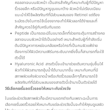
คอลลาเจนบนผิวหน้า เป็นสารสำคัญที่เหมาะกับผู้ที่มีปัญหา
ริ้วรอยลึก หรือมีปัญหารูขุมขนกว้าง ผิวหน้าไม่เรียบเนียน
แนะนำให้ใช้ผลิตภัณฑ์ที่มีส่วนผสมของ Retinol แต่ต้อง
ระมัดระวังในการใช้เนื่องจากจะทำให้ผิวลอกได้ง่ายและที่
สำคัญควรใช้คู่กับครีมกันแดด
Peptide เป็นกรดอะมิโนขนาดเล็กที่ช่วยกระตุ้นการสร้างคอ
ลลาเจนบนผิวหน้าได้เป็นอย่างดี เหมาะสำหรับผู้ที่กำลังเริ่ม
ต้นมีปัญหาการหย่อนคล้อยหรือใครที่เป็นคนผิวแพ้ง่าย
ต้องการให้ผิวมีความเฟิร์มกระชับมากยิ่งขึ้นก็สามารถที่จะใช้
ตัวนี้ได้
Hyaluronic Acid สารตัวนี้จะเข้ามาช่วยเติมความชุ่มชื้นให้
ผิวทำให้ผิวสามารถอุ้มน้ำได้นานมากขึ้น เหมาะกับคนที่มี
สภาพผิวแห้งผิวขาดน้ำหรือเกิดริ้วรอยเล็กๆก็สามารถใช้
ผลิตภัณฑ์ที่มีส่วนผสมของสารตัวนี้เข้ามาเป็นตัวช่วยได้
วิธีเลือกเซรั่มลดริ้วรอยให้เหมาะกับช่วงวัย
ในแต่ละช่วงวัยสภาพผิวก็จะมีความแตกต่างกันเพราะฉะนั้นการ
เลือกเซรั่มลดริ้วรอยให้เหมาะกับแต่ละช่วงวัยนั้นจะทำให้คุณดูแลผิว