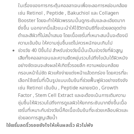
ในเรื่องของการกระตุ้นคอลลาเจนเพื่อชะลอการหย่อนคล้อย
เช่น Retinol , Peptide , Bakuchiol และ Collagen
Booster โดยจะทำให้ผิวพรรณนั้นดูกระชับและละเอียดมาก
ยิ่งขึ้น นอกจากนี้แล้วแนะนำให้ใช้วิตามินซีที่จะช่วยลดจุดด่าง
ดำและสีผิวที่ไม่สม่ำเสมอ โดยเนื้อเซรั่มที่เหมาะสมนั้นจะต้องมี
ความเข้มข้น ให้ความชุ่มชื้นแต่ไม่ควรหนักจนเกินไป
ช่วงวัย 40 ปีขึ้นไป สำหรับช่วงวัยนี้นั้นเป็นช่วงวัยที่ผิวสูญ
เสียทั้งคอลลาเจนและความยืดหยุ่นรวมไปถึงไขมันใต้ผิวหนัง
อย่างชัดเจนจะส่งผลให้เกิดริ้วรอยลึก ความหย่อนคล้อย
กรอบหน้าไม่ชัด ผิวแห้งง่ายแต่งหน้าแล้วตกร่อง โดยควรที่จะ
เลือกใช้เซรั่มที่เป็นรูปแบบเข้มข้นที่ช่วยฟื้นฟูผิวอย่างจริงจัง
เช่น Retinol เข้มข้น , Peptide หลายชนิด , Growth
Factor , Stem Cell Extract และจะต้องเน้นการเติมความ
ชุ่มชื้นให้ผิวรวมไปถึงการดูแลผิวให้ยกกระชับมากยิ่งขึ้นเนื้อ
เซรั่มที่เหมาะกับช่วงวัยนี้คือเนื้อเข้มข้นที่จะช่วยเคลือบผิวและ
ช่วยลดการสูญเสียน้ำ
ใช้เซรั่มลดริ้วรอยยังไงให้เห็นผลเร็ว ผิวไม่พัง