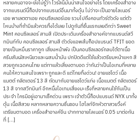
หลายคนอาจจะยังไม่รู้ว่า ไวรัลนี้มันน่าสนใจอย่างไร โดยเครื่องสำอาง
จากแบรนด์นี้ก็อปจากแบรนด์อื่นมาทั้งดุ้น ไม่ว่าจะเป็นอายไลเนอร์
เอย พาเลตตาเอย คอนซีลเลอร์เอย รวมไปถึงคอนทัวร์ตัวดัง แต่ตัว
ไหนบ้างที่ถ้ามีแล้วควรทิ้งได้เลย ไปดูกันที่ชิ้นแรกเลยดีกว่า Sweet
Mint คอนซีลเลอร์ สามสี เปิดประเดิมเครื่องสำอางค์จากแบรนด์สวี
ทมินท์กับ คอนซีลเลอร์ สามสี ตัวดังแอพส้มก็อปแบรนด์ TFIT ยอด
ขายเป็นหมื่นราคาถูก เสี่ยงหน้าพัง เป็นคอนซีลเลอร์กลบใต้ตาเนื้อ
ครีมสัมผัสเหนียวและผสมน้ำมัน ปกปิดดีแต่ใช้แล้วเตรียมหน้าแหก สี
สวยถูกเฉดคนไทย แต่ทาแล้วเสี่ยงตาบอด ว่ากันว่าเป็นไอเทมที่หลาย
คนให้ความสนใจเพราะถูกและดี แต่โกยทิ้งด่วน! อายแชโดว์ เนื้อ
แมตต์ กลิตเตอร์ 13 สี ถัดมากับอายแชโดว์แท่ง เนื้อแมตต์ กลิตเตอร์
13 สี จากสวีทมินท์ อีกหนึ่งไอเทมเสี่ยงมะเร็งที่หลายคนใช้กันเป็น
ประจำ ใครมีอยู่เอามาเช็คด่วน เพราะเจ้าตัวนี้ก็อปแบรนด์ NYX มาทั้ง
ดุ้น เนื้อสีสวย หลากหลายความชื่นชอบ ไฮไลท์จิกหัวตาสวยวิ้งค์
เตรียมตาบอด เครื่องสำอางค์จีน ปากกาอายไลเนอร์ 0.05 มาต่อกัน
ที่ […]