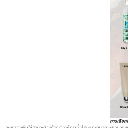
การเลือก
จะลงรองพื้นให้สวยจะต้องรู้จักเลือกใครเมื่อให้เหมาะกับสภาพผิวของแต