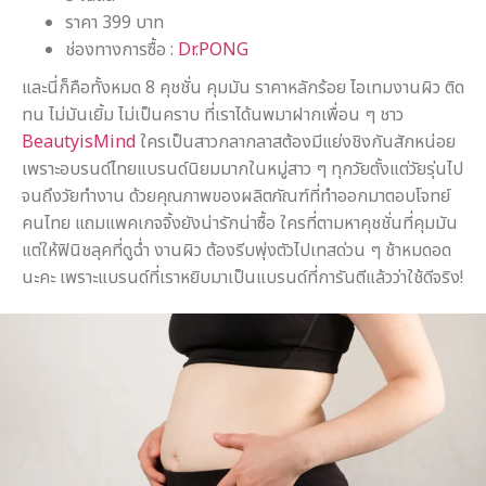
ราคา 399 บาท
ช่องทางการซื้อ :
Dr.PONG
และนี่ก็คือทั้งหมด 8 คุชชั่น คุมมัน ราคาหลักร้อย ไอเทมงานผิว ติด
ทน ไม่มันเยิ้ม ไม่เป็นคราบ ที่เราได้นพมาฝากเพื่อน ๆ ชาว
BeautyisMind
ใครเป็นสาวกลากลาสต้องมีแย่งชิงกันสักหน่อย
เพราะอบรนด์ไทยแบรนด์นิยมมากในหมู่สาว ๆ ทุกวัยตั้งแต่วัยรุ่นไป
จนถึงวัยทำงาน ด้วยคุณภาพของผลิตภัณฑ์ที่ทำออกมาตอบโจทย์
คนไทย แถมแพคเกจจิ้งยังน่ารักน่าซื้อ ใครที่ตามหาคุชชั่นที่คุมมัน
แต่ให้ฟินิชลุคที่ดูฉ่ำ งานผิว ต้องรีบพุ่งตัวไปเทสด่วน ๆ ช้าหมดอด
นะคะ เพราะแบรนด์ที่เราหยิบมาเป็นแบรนด์ที่การันตีแล้วว่าใช้ดีจริง!