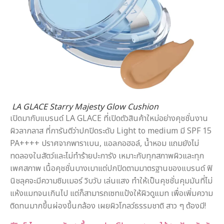
LA GLACE Starry Majesty Glow Cushion
เปิดมากับแบรนด์ LA GLACE ที่เปิดตัวสินค้าใหม่อย่างคุชชั่นงาน
ผิวลากลาส ที่การันตีว่าปกปิดระดับ Light to medium มี SPF 15
PA++++ ปราศจากพาราเบน, แอลกอฮอล์, น้ำหอม แถมยังไม่
ทดลองในสัตว์และไม่ทำร้ายปะการัง เหมาะกับทุกสภาพผิวและทุก
เพศสภาพ เนื้อคุชชั่นบางเบาแต่ปกปิดตามมาตรฐานของแบรนด์ ฟิ
นิชลุคจะมีความซิมเมอร์ วิบวับ เล่นแสง ทำให้เป็นคุชชั่นคุมมันที่ไม่
แห้งแมทจนเกินไป แต่ก็สามารถเซทแป้งให้ผิวดูแมท เพื่อเพิ่มความ
ติดทนมากขึ้นผ่องขึ้นกล้อง เผยผิวโกลว์ธรรมชาติ สาว ๆ ต้องมี!