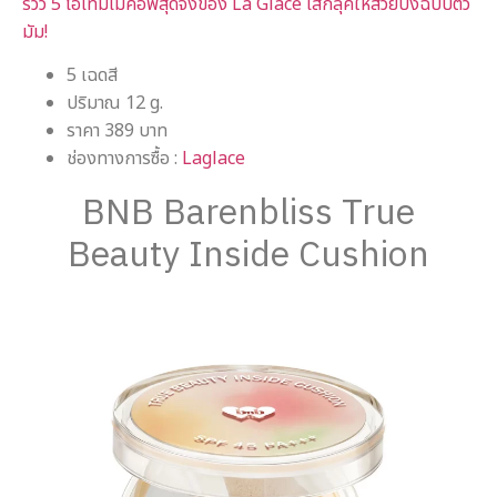
รีวิว 5 ไอเทมเมคอัพสุดจึ้งของ La Glace เสกลุคให้สวยปังฉบับตัว
มัม!
5 เฉดสี
ปริมาณ 12 g.
ราคา 389 บาท
ช่องทางการซื้อ :
Laglace
BNB Barenbliss True
Beauty Inside Cushion