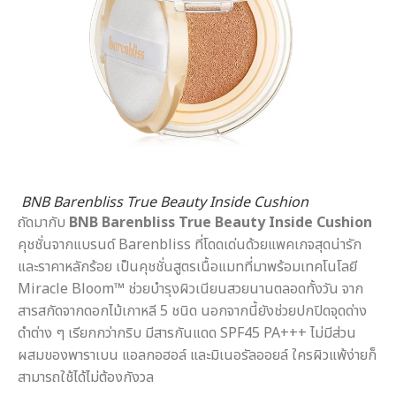
BNB Barenbliss True Beauty Inside Cushion
ถัดมากับ
BNB Barenbliss True Beauty Inside Cushion
คุชชั่นจากแบรนด์ Barenbliss ที่โดดเด่นด้วยแพคเกจสุดน่ารัก
และราคาหลักร้อย เป็นคุชชั่นสูตรเนื้อแมทที่มาพร้อมเทคโนโลยี
Miracle Bloom™ ช่วยบำรุงผิวเนียนสวยนานตลอดทั้งวัน จาก
สารสกัดจากดอกไม้เกาหลี 5 ชนิด นอกจากนี้ยังช่วยปกปิดจุดด่าง
ดำต่าง ๆ เรียกกว่ากริบ มีสารกันแดด SPF45 PA+++ ไม่มีส่วน
ผสมของพาราเบน แอลกอฮอล์ และมิเนอรัลออยล์ ใครผิวแพ้ง่ายก็
สามารถใช้ได้ไม่ต้องกังวล