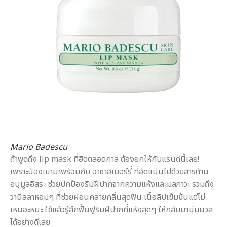
Mario Badescu
ถ้าพูดถึง lip mask ที่ฮิตตลอดกาล ต้องยกให้กับแรนด์นี้เลย!
เพราะน้องเขามาพร้อมกับ อาซาอิเบอร์รี่ ที่อัดแน่นไปด้วยสารต้าน
อนุมูลอิสระ ช่วยปกป้องริมฝีปากจากความแห้งและมลภาวะ รวมถึง
วานิลลาหอมๆ ที่ช่วยผ่อนคลายกลิ่นสุดฟิน เนื้อลิปเข้มข้นแต่ไม่
เหนอะหนะ ใช้แล้วรู้สึกฟื้นฟูริมฝีปากที่แห้งสุดๆ ให้กลับมานุ่มนวล
ได้อย่างดีเลย