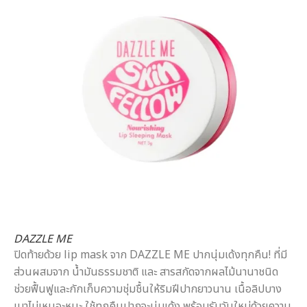
DAZZLE ME
ปิดท้ายด้วย lip mask จาก DAZZLE ME ปากนุ่มเด้งทุกคืน! ที่มี
ส่วนผสมจาก น้ำมันธรรมชาติ และ สารสกัดจากผลไม้นานาชนิด
ช่วยฟื้นฟูและกักเก็บความชุ่มชื้นให้ริมฝีปากยาวนาน เนื้อลิปบาง
เบาไม่เหนอะหนะ ใช้ทุกคืนปากจะนุ่มเด้ง พร้อมรับวันใหม่ด้วยความ