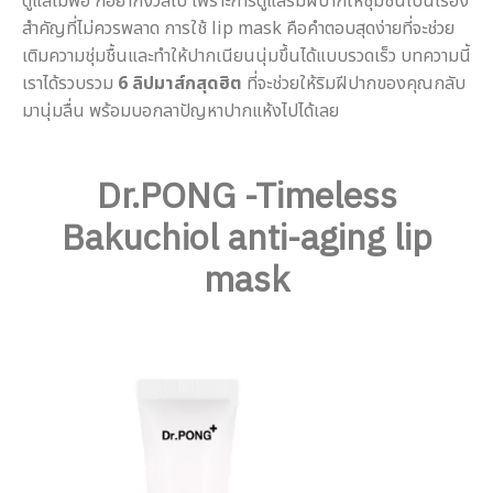
ดูแลไม่พอ ก็อย่ากังวลไป เพราะการดูแลริมฝีปากให้ชุ่มชื้นเป็นเรื่อง
สำคัญที่ไม่ควรพลาด การใช้ lip mask คือคำตอบสุดง่ายที่จะช่วย
เติมความชุ่มชื้นและทำให้ปากเนียนนุ่มขึ้นได้แบบรวดเร็ว บทความนี้
เราได้รวบรวม
6 ลิปมาส์กสุดฮิต
ที่จะช่วยให้ริมฝีปากของคุณกลับ
มานุ่มลื่น พร้อมบอกลาปัญหาปากแห้งไปได้เลย
casinovega
บาคาร่าออนไลน์ เล่นยังไง
mgs888
mgs888.vip
juth88
โปรโมชั่นเครดิตฟรี
สมัคร juth88
faw99
เครดิตฟรี
Dr.PONG -Timeless
Bakuchiol anti-aging lip
mask