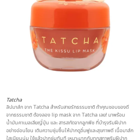
Tatcha
ลิปมาส์ก จาก Tatcha สำหรับสายรักธรรมชาติ ถ้าคุณชอบของดี
จากธรรมชาติ ต้องลอง lip mask จาก Tatcha เลย! มาพร้อม
น้ำมันคาเมลเลียญี่ปุ่น และ สารสกัดจากลูกพีช ที่บำรุงริมฝีปาก
อย่างอ่อนโยน เติมความชุ่มชื้นให้ปากดูอิ่มฟูและสุขภาพดี เนื้อมาส์ก
ใสเนียนนุ่ม ใช้แล้วปากชุ่มทันที เหมาะมากกับทุกสภาพริมฝีปาก