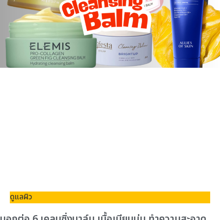
ดูแลผิว
บอกต่อ 6 เคลนซิ่งบาล์ม เนื้อเนียนนุ่ม ทำความสะอาด