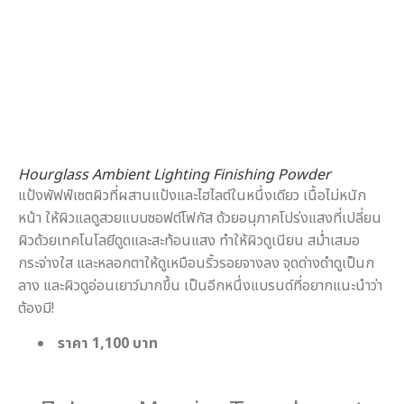
Hourglass Ambient Lighting Finishing Powder
แป้งพัฟฟ์เซตผิวที่ผสานแป้งและไฮไลต์ในหนึ่งเดียว เนื้อไม่หนัก
หน้า ให้ผิวแลดูสวยแบบซอฟต์โฟกัส ด้วยอนุภาคโปร่งแสงที่เปลี่ยน
ผิวด้วยเทคโนโลยีดูดและสะท้อนแสง ทำให้ผิวดูเนียน สม่ำเสมอ
กระจ่างใส และหลอกตาให้ดูเหมือนริ้วรอยจางลง จุดด่างดำดูเป็นก
ลาง และผิวดูอ่อนเยาว์มากขึ้น เป็นอีกหนึ่งแบรนด์ที่อยากแนะนำว่า
ต้องมี!
ราคา 1,100 บาท