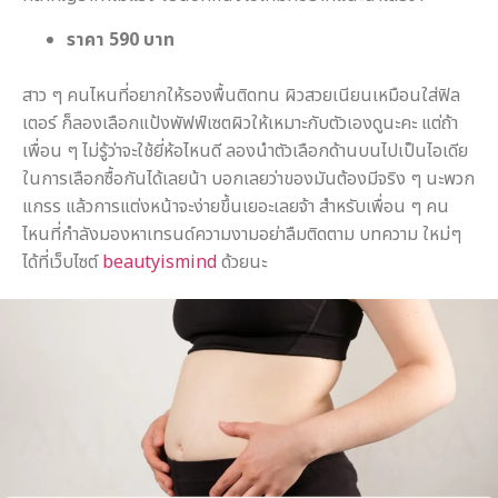
ราคา 590 บาท
casinovega
casinovega.online
sa1688 เข้าสู่ระบบ ล่าสุด
บาคาร่าออนไลน์ เล่นยังไง
saเกมมิ่ง
mgs888
mgs888 เข้าสู่ระบบ
juth88
juth88 com
juth88 com
juth88 com
juth88
faw99
sora168
สาว ๆ คนไหนที่อยากให้รองพื้นติดทน ผิวสวยเนียนเหมือนใส่ฟิล
เตอร์ ก็ลองเลือกแป้งพัฟฟ์เซตผิวให้เหมาะกับตัวเองดูนะคะ แต่ถ้า
เพื่อน ๆ ไม่รู้ว่าจะใช้ยี่ห้อไหนดี ลองนำตัวเลือกด้านบนไปเป็นไอเดีย
ในการเลือกซื้อกันได้เลยน้า บอกเลยว่าของมันต้องมีจริง ๆ นะพวก
แกรร แล้วการแต่งหน้าจะง่ายขึ้นเยอะเลยจ้า สำหรับเพื่อน ๆ คน
ไหนที่กำลังมองหาเทรนด์ความงามอย่าลืมติดตาม บทความ ใหม่ๆ
ได้ที่เว็บไซต์
beautyismind
ด้วยนะ