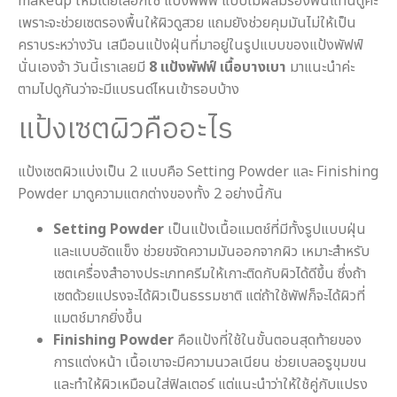
makeup ใหม่โดยเลือกใช้ แป้งพัฟฟ์ แบบไม่ผสมรองพื้นแทนดูค่ะ
เพราะจะช่วยเซตรองพื้นให้ผิวดูสวย แถมยังช่วยคุมมันไม่ให้เป็น
คราบระหว่างวัน เสมือนแป้งฝุ่นที่มาอยู่ในรูปแบบของแป้งพัฟฟ์
นั่นเองจ้า วันนี้เราเลยมี
8 แป้งพัฟฟ์ เนื้อบางเบา
มาแนะนำค่ะ
ตามไปดูกันว่าจะมีแบรนด์ไหนเข้ารอบบ้าง
แป้งเซตผิวคืออะไร
แป้งเซตผิวแบ่งเป็น 2 แบบคือ Setting Powder และ Finishing
Powder มาดูความแตกต่างของทั้ง 2 อย่างนี้กัน
Setting Powder
เป็นแป้งเนื้อแมตช์ที่มีทั้งรูปแบบฝุ่น
และแบบอัดแข็ง ช่วยขจัดความมันออกจากผิว เหมาะสำหรับ
เซตเครื่องสำอางประเภทครีมให้เกาะติดกับผิวได้ดีขึ้น ซึ่งถ้า
เซตด้วยแปรงจะได้ผิวเป็นธรรมชาติ แต่ถ้าใช้พัฟก็จะได้ผิวที่
แมตช์มากยิ่งขึ้น
Finishing Powder
คือแป้งที่ใช้ในขั้นตอนสุดท้ายของ
การแต่งหน้า เนื้อเขาจะมีความนวลเนียน ช่วยเบลอรูขุมขน
และทำให้ผิวเหมือนใส่ฟิลเตอร์ แต่แนะนำว่าให้ใช้คู่กับแปรง