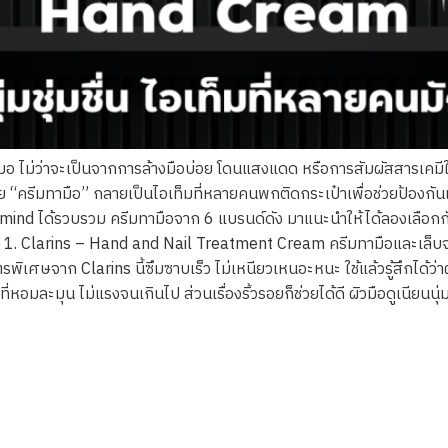
สมอ ไม่ว่าจะเป็นจากการล้างมือบ่อย โดนแสงแดด หรือการสัมผัสสารเคมีใน
ย “ครีมทามือ” กลายเป็นไอเท็มที่หลายคนพกติดกระเป๋าเพื่อช่วยป้องกัน
yismind ได้รวบรวม ครีมทามือจาก 6 แบรนด์ดัง มาแนะนำให้ได้ลองเลือก
. Clarins – Hand and Nail Treatment Cream ครีมทามือและเล็บจาก 
ตรพิเศษจาก Clarins นี้ซึมซาบเร็ว ไม่เหนียวเหนอะหนะ ใช้แล้วรู้สึกได้ว่
ี่หอมละมุน ไม่แรงจนเกินไป ส่วนเรื่องริ้วรอยก็ช่วยได้ดี ผิวมือดูเนียน