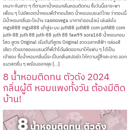
เหมาะกับสาว ๆ ที่ตามหาน้ำหอมกลิ่นหอมติดทน ซึ่งวันนี้เราจะพา
เพื่อน ๆ ไปอัพเดตน้ำหอมพี่ดำทอมโสด น้ำหอมแบรนด์ไทย ว่าตอนนี้
มีน้ำหอมกลิ่นอะไรบ้าง casinovega บาคาร่าออนไลน์ เล่นยังไง
mgs888 mgs888 เข้าสู่ระบบ juth88 juth88 com juth88 com
juth-88 juth 88 juth-88 juth 88 faw99 sora168 น้ำหอมทอม
โสด สูตร Original เริ่มต้นที่สูตร Original ขวดฉลากสีฟ้า กล่องสี
เขียว ตัวแรกของแบรนด์ที่พี่ดำได้ผลิตออกมาให้แฟน ๆ ได้เป็น
เจ้าของ ซึ่งน้ำหอมกลิ่นนี้จะเป็นกลิ่นสปอร์ต ให้ความรู้สึกสะอาด ออก
แนวสดชื่น ๆ พร้อมออกลุย […]
8 น้ำหอมติดทน ตัวดัง 2024
กลิ่นผู้ดี หอมแพงทั้งวัน ต้องมีติด
บ้าน!