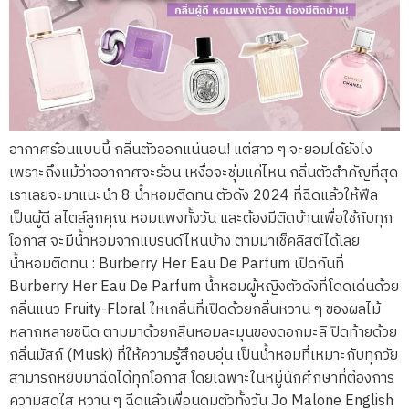
อากาศร้อนแบบนี้ กลิ่นตัวออกแน่นอน! แต่สาว ๆ จะยอมได้ยังไง
เพราะถึงแม้ว่าออากาศจะร้อน เหงื่อจะชุ่มแค่ไหน กลิ่นตัวสำคัญที่สุด
เราเลยจะมาแนะนำ 8 น้ำหอมติดทน ตัวดัง 2024 ที่ฉีดแล้วให้ฟีล
เป็นผู้ดี สไตล์ลูกคุณ หอมแพงทั้งวัน และต้องมีติดบ้านเพื่อใช้กับทุก
โอกาส จะมีน้ำหอมจากแบรนด์ไหนบ้าง ตามมาเช็คลิสต์ได้เลย
น้ำหอมติดทน : Burberry Her Eau De Parfum เปิดกันที่
Burberry Her Eau De Parfum น้ำหอมผู้หญิงตัวดังที่โดดเด่นด้วย
กลิ่นแนว Fruity-Floral ใหเกลิ่นที่เปิดด้วยกลิ่นหวาน ๆ ของผลไม้
หลากหลายชนิด ตามมาด้วยกลิ่นหอมละมุนของดอกมะลิ ปิดท้ายด้วย
กลิ่นมัสก์ (Musk) ที่ให้ความรู้สึกอบอุ่น เป็นน้ำหอมที่เหมาะกับทุกวัย
สามารถหยิบมาฉีดได้ทุกโอกาส โดยเฉพาะในหมู่นักศึกษาที่ต้องการ
ความสดใส หวาน ๆ ฉีดแล้วเพื่อนดมตัวทั้งวัน Jo Malone English