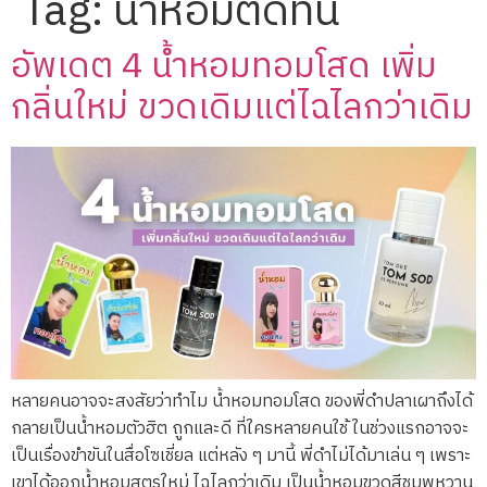
Tag:
น้ำหอมติดทน
อัพเดต 4 น้ำหอมทอมโสด เพิ่ม
กลิ่นใหม่ ขวดเดิมแต่ไฉไลกว่าเดิม
หลายคนอาจจะสงสัยว่าทำไม น้ำหอมทอมโสด ของพี่ดำปลาเผาถึงได้
กลายเป็นน้ำหอมตัวฮิต ถูกและดี ที่ใครหลายคนใช้ ในช่วงแรกอาจจะ
เป็นเรื่องขำขันในสื่อโซเชี่ยล แต่หลัง ๆ มานี้ พี่ดำไม่ได้มาเล่น ๆ เพราะ
เขาได้ออกน้ำหอมสูตรใหม่ ไฉไลกว่าเดิม เป็นน้ำหอมขวดสีชมพูหวาน