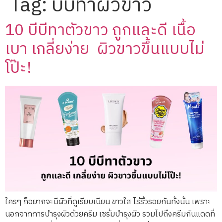
Tag:
บีบีทาผิวขาว
10 บีบีทาตัวขาว ถูกและดี เนื้อ
เบา เกลี่ยง่าย ผิวขาวขึ้นแบบไม่
โป๊ะ!
ใครๆ ก็อยากจะมีผิวที่ดูเรียบเนียน ขาวใส ไร้ริ้วรอยกันทั้งนั้น เพราะ
นอกจากการบำรุงผิวด้วยครีม เซรั่มบำรุงผิว รวมไปถึงครีมกันแดดที่