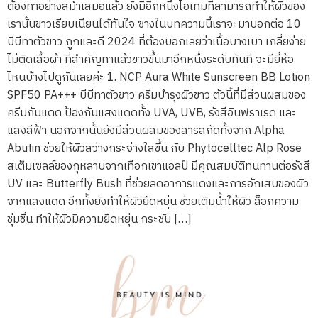
ต้องทาอย่างสม่ำเสมอแล้ว ยังมีอีกหนึ่งไอเทมที่สามารถทำให้ผิวของ
เรานั้นขาวเรียบเนียนได้ทันใจ ซางในบทความนี้เราจะมาบอกต่อ 10
บีบีทาตัวขาว ถูกและดี 2024 ที่ต้องบอกเลยว่าเนื้อบางเบา เกลี่ยง่าย
ไม่ติดเสื้อผ้า ที่สำคัญทาแล้วขาวขึ้นมาอีกหนึ่งระดับทันที จะมียี่ห้อ
ไหนบ้างไปดูกันเลยค่ะ 1. NCP Aura White Sunscreen BB Lotion
SPF50 PA+++ บีบีทาตัวขาว ครีมบำรุงผิวขาว ตัวนี้ที่มีส่วนผสมของ
ครีมกันแดด ป้องกันแสงแดดทั้ง UVA, UVB, รังสีอินฟราเรด และ
แสงสีฟ้า นอกจากนั้นยังมีส่วนผสมของสารสกัดทั้งจาก Alpha
Abutin ช่วยให้ผิวสว่างกระจ่างใสขึ้น กับ Phytocelltec Alp Rose
สเต็มเซลล์ของกุหลาบจากเทือกเขาแอลป์ มีคุณสมบัติทนทานต่อรังสี
UV และ Butterfly Bush ที่ช่วยลดอาการแดงและการอักเสบของผิว
จากแสงแดด อีกทั้งยังทำให้ผิวยืดหยุ่น ช่วยเติมน้ำให้ผิว ล็อกความ
ชุ่มชื่น ทำให้ผิวมีความยืดหยุ่น กระชับ […]