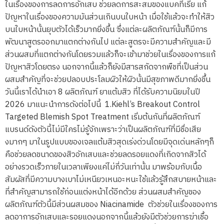
ในเรื่องของการลดการอักเสบ ช่วยลดการสะสมของแบคทีเรีย แก้
ปัญหาในเรื่องของความมันส่วนเกินบนใบหน้า เมื่อใช้แล้วจะทำให้สิว
บนใบหน้านั้นยุบตัวได้เร็วมากยิ่งขึ้น ซึ่งแต่ละผลิตภัณฑ์นั้นก็มีการ
พัฒนาสูตรออกมาแตกต่างกันไป แต่ละสูตรจะมีความสำคัญและมี
ส่วนผสมที่แตกต่างกันโดยรวมแล้วก็จะเข้ามาช่วยในเรื่องของการแก้
ปัญหาสิวโดยตรง นอกจากนี้แล้วก็ยังมีสารสกัดจากพืชที่เป็นส่วน
ผสมสำคัญที่จะช่วยปลอบประโลมผิวให้ผิวนั้นมีสุขภาพดีมากยิ่งขึ้น
วันนี้เราได้นำเอา 8 ผลิตภัณฑ์ ยาแต้มสิว ที่ได้รับความนิยมในปี
2026 มาแนะนำการดังต่อไปนี้ 1.Kiehl’s Breakout Control
Targeted Blemish Spot Treatment เริ่มต้นกันที่ผลิตภัณฑ์
แบรนด์ดังตัวนี้ไม่มีใครไม่รู้จักเพราะว่าเป็นผลิตภัณฑ์ที่มีชื่อเสีย
งมากๆ มาในรูปแบบของเจลแต้มสิวสุดเร่งด่วนโดยมีจุดเด่นหลักๆก็
คือช่วยลดขนาดของสิวอักเสบและช่วยลดรอยแดงที่เกิดจากสิวได้
อย่างรวดเร็วภายในเวลาเพียงแค่ไม่กี่วันเท่านั้น มาพร้อมกับเนื้อ
สัมผัสที่มีความบางเบาไม่เหนียวเหนอะหนะใช้แล้วรู้สึกสบายหน้าและ
ที่สำคัญสามารถใช้ก่อนแต่งหน้าได้อีกด้วย ส่วนผสมสำคัญของ
ผลิตภัณฑ์ตัวนี้มีส่วนผสมของ Niacinamide ตัวช่วยในเรื่องของการ
ลดอาการอักเสบและรอยแดงนอกจากนี้แล้วยังมีตัวช่วยการฆ่าเชื้อ