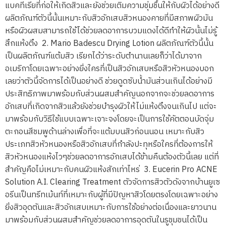
แบคทีเรียที่ก่อให้เกิดสิวและยังช่วยเติมความชุ่มชื้นให้กับผิวได้อย่างดี
ผลิตภัณฑ์ตัวนี้นั้นเหมาะกับสิวอักเสบสิวหนองคายที่มีสภาพผิวมัน
หรือผิวผสมสามารถใช้ได้ช่วยลดอาการบวมแดงได้ดีทำให้ผิวนั้นไม่รู้
สึกแห้งตึง 2. Mario Badescu Drying Lotion ผลิตภัณฑ์ตัวนี้นั้น
เป็นผลิตภัณฑ์แต้มสิว เรียกได้ว่าระดับตำนานเลยก็ว่าได้มาจาก
อเมริกาโดยเฉพาะอย่างยิ่งใครที่เป็นสิวอักเสบหรือสิวหัวหนองบอก
เลยว่าตัวนี้จัดการได้เป็นอย่างดี ช่วยดูดซับน้ำมันส่วนเกินได้อย่างมี
ประสิทธิภาพมาพร้อมกับส่วนผสมสำคัญนอกจากจะช่วยลดอาการ
อักเสบที่เกิดจากสิวแล้วยังช่วยบำรุงผิวให้ไม่แห้งตึงจนเกินไป แต่จะ
มาพร้อมกับวิธีใช้แบบเฉพาะเจาะจงโดยจะเป็นการใช้คัตตอนบัดจุ่ม
ตะกอนสีชมพูด้านล่างเพื่อที่จะแต้มบนสิวก่อนนอน เหมาะกับสิว
ประเภทสิวหัวหนองหรือสิวอักเสบที่กำลังปะทุหรือใครที่ต้องการให้
สิวหัวหนองแห้งไวๆช่วยลดอาการอักเสบได้ข้ามคืนต้องตัวนี้เลย แต่ที่
สำคัญคือไม่เหมาะกับคนผิวแห้งสักเท่าไหร่ 3. Eucerin Pro ACNE
Solution A.I. Clearing Treatment ตัวจัดการสิวตัวดังจากบ้านยูเซ
อรีนเป็นทรีทเม้นท์ที่เหมาะกับผู้ที่มีปัญหาสิวโดยตรงโดยเฉพาะอย่าง
ยิ่งสิวอุดตันและสิวอักเสบเหมาะกับการใช้อย่างต่อเนื่องและยาวนาน
มาพร้อมกับส่วนผสมสำคัญช่วยลดอาการอุดตันในรูขุมขนได้เป็น