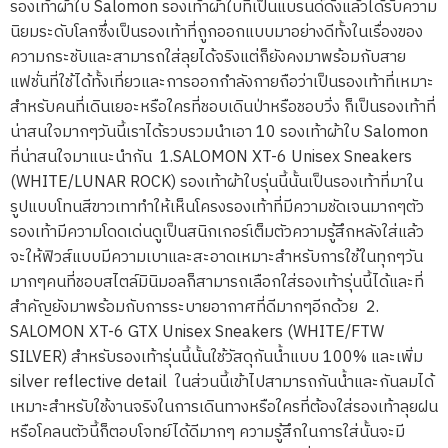
รองเท้าผ้าใบ Salomon รองเท้าผ้าใบที่เป็นแบรนด์ดังแล้วได้รับความ
นิยมระดับโลกซึ่งเป็นรองเท้าที่ถูกออกแบบมาอย่างดีทั้งในเรื่องของ
ความกระชับและสามารถใส่ลุยได้จริงแต่ก็ยังคงมาพร้อมกับสาย
แฟชั่นที่ใช้ได้ทั้งเที่ยวและการออกกำลังกายถือว่าเป็นรองเท้าที่เหมาะ
สำหรับคนที่เดินเยอะหรือใครที่ชอบเดินป่าหรือชอบวิ่ง ก็เป็นรองเท้าที่
น่าสนใจมากๆวันนี้เราได้รวบรวมนำเอา 10 รองเท้าผ้าใบ Salomon
ที่น่าสนใจมาแนะนำกัน 1.SALOMON XT-6 Unisex Sneakers
(WHITE/LUNAR ROCK) รองเท้าผ้าใบรุ่นนี้นั้นเป็นรองเท้าที่มาใน
รูปแบบโทนสีขาวเทาทำให้เห็นโครงรองเท้าที่มีความชัดเจนมากๆตัว
รองเท้ามีความโดดเด่นดูเป็นสนิกเกอร์เต็มตัวความรู้สึกหลังใส่แล้ว
จะให้ฟิวส์แบบมีความเบาและสะอาดเหมาะสำหรับการใช้ในทุกๆวัน
มากๆคนที่ชอบสไตล์มินิมอลก็สามารถเลือกใส่รองเท้ารุ่นนี้ได้และที่
สำคัญยังมาพร้อมกับการระบายอากาศที่ดีมากๆอีกด้วย 2.
SALOMON XT-6 GTX Unisex Sneakers (WHITE/FTW
SILVER) สำหรับรองเท้ารุ่นนี้นั้นใช้วัสดุกันน้ำแบบ 100% และเพิ่ม
silver reflective detail ในส่วนนี้เข้าไปสามารถกันน้ำและกันลมได้
เหมาะสำหรับใช้งานจริงในการเดินทางหรือใครที่ต้องใส่รองเท้าลุยฝน
หรือโคลนตัวนี้ก็ตอบโจทย์ได้ดีมากๆ ความรู้สึกในการใส่นั้นจะมี