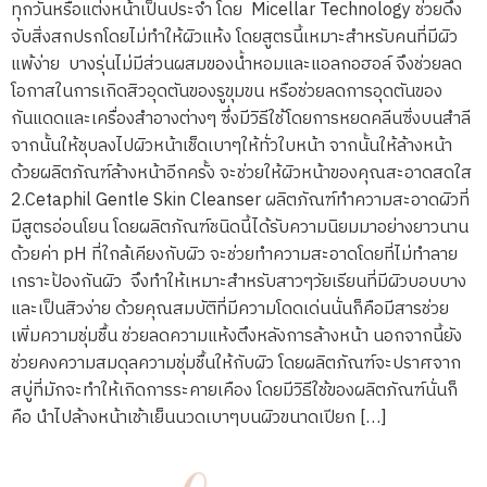
ทุกวันหรือแต่งหน้าเป็นประจำ โดย Micellar Technology ช่วยดึง
จับสิ่งสกปรกโดยไม่ทำให้ผิวแห้ง โดยสูตรนี้เหมาะสำหรับคนที่มีผิว
แพ้ง่าย บางรุ่นไม่มีส่วนผสมของน้ำหอมและแอลกอฮอล์ จึงช่วยลด
โอกาสในการเกิดสิวอุดตันของรูขุมขน หรือช่วยลดการอุดตันของ
กันแดดและเครื่องสำอางต่างๆ ซึ่งมีวิธีใช้โดยการหยดคลีนซิ่งบนสำลี
จากนั้นให้ชุบลงไปผิวหน้าเช็ดเบาๆให้ทั่วใบหน้า จากนั้นให้ล้างหน้า
ด้วยผลิตภัณฑ์ล้างหน้าอีกครั้ง จะช่วยให้ผิวหน้าของคุณสะอาดสดใส
2.Cetaphil Gentle Skin Cleanser ผลิตภัณฑ์ทำความสะอาดผิวที่
มีสูตรอ่อนโยน โดยผลิตภัณฑ์ชนิดนี้ได้รับความนิยมมาอย่างยาวนาน
ด้วยค่า pH ที่ใกล้เคียงกับผิว จะช่วยทำความสะอาดโดยที่ไม่ทำลาย
เกราะป้องกันผิว จึงทำให้เหมาะสำหรับสาวๆวัยเรียนที่มีผิวบอบบาง
และเป็นสิวง่าย ด้วยคุณสมบัติที่มีความโดดเด่นนั่นก็คือมีสารช่วย
เพิ่มความชุ่มชื้น ช่วยลดความแห้งตึงหลังการล้างหน้า นอกจากนี้ยัง
ช่วยคงความสมดุลความชุ่มชื้นให้กับผิว โดยผลิตภัณฑ์จะปราศจาก
สบู่ที่มักจะทำให้เกิดการระคายเคือง โดยมีวิธีใช้ของผลิตภัณฑ์นั่นก็
คือ นำไปล้างหน้าเช้าเย็นนวดเบาๆบนผิวขนาดเปียก […]