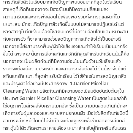
การเกิดสิวผิวไม่เรียบมากเกิดปัญหาพบบ่อยมากที่สุดในวัยเรียน
สาเหตุที่เกิดที่นอกจากจะมีฮอร์โมนที่มีความเปลี่ยนแปลง
ความเครียดและการพักผ่อนไม่เพียงพอ รวมถึงการดูแลผิวที่ไม่
เหมาะสม มักจะเกิดปัญหาสิวเกิดขึ้นแบบไม่สามารถปฏิเสธได้ แต่
หากสาวๆในวัยเรียนเลือกใช้สกินแคร์ที่มีความอ่อนโยนและเหมาะสม
กับสภาพผิว ก็จะสามารถช่วยลดปัญหาการเกิดสิวได้เป็นอย่างดี
นอกจากนี้ยังสามารถฟื้นฟูผิวให้แข็งแรงและทำให้เรียบเนียนมากยิ่ง
ขึ้นได้ เพราะฉะนั้นการเลือกสกินแคร์ที่ดีที่สุดสำหรับนักเรียนนั่นก็คือ
นอกจากจะเป็นผลิตภัณฑ์ที่มีความอ่อนโยนกับผิวในวัยเรียนแล้ว
ราคาจะต้องมีความประหยัด และสามารถจับต้องได้ วันนี้เราจึงมีแต่
สกินแคร์ที่เหมาะที่สุดสำหรับนักเรียน ไว้ใช้สำหรับการลดปัญหาสิว
และบำรุงผิวได้อย่างมีประสิทธิภาพ 1.Garnier Micellar
Cleansing Water ผลิตภัณฑ์ที่มีความยอดเยี่ยมติดอันดับต้นๆใน
ประเทศ Garnier Micellar Cleansing Water เป็นสูตรไมเซลล่าที่
ใช้อนุภาพไมล์เซลล์จับคราบเมคอัพ ซึ่งเป็นความมันส่วนเกินที่มักจะ
เกิดการจับฝุ่นละอองและคราบสกปรกบนผิว เมื่อใช้ผลิตภัณฑ์ชนิดนี้
สามารถล้างหน้าโดยที่ไม่จำเป็นจะต้องถูแรงเพื่อช่วยลดการเสียดสี
กระตุ้นให้ผิวเกิดความระคายเคือง เหมาะสำหรับผู้ที่ทาครีมกันแดด