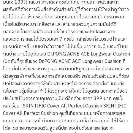
มั่นใจ 100% เลยว่า การเลือกคุชชั่นที่เหมาะกับสภาพผิวและให้
ผลลัพธ์ที่ต้องการเป็นสิ่งสำคัญสำหรับผู้ที่ต้องการให้ผิวหน้าดูฉ่ำวาว
แต่ไม่มันเยิ้ม ซึ่งคุชชั่นที่ดีควรมีคุณสมบัติในการปกปิดที่เหมาะสม
เนื้อสัมผัสบางเบา เกลี่ยง่าย และสามารถควบคุมความมันได้ดี
นอกจากนี้ยังควรมีส่วนผสมที่ช่วยบำรุงผิวและปกป้องผิวจาก
แสงแดด เราเลยได้มัดรวมเอา 7 คุชชั่น หลักร้อย ทั้งแบรนด์ไทยและ
แบรนด์เกาหลี แบบหน้าฉ่ำวาวแต่ไม่มันเยิ้ม มาฝาก จะมีแบรนด์ไหน
กันบ้าง ตามไปดูกันเลย Dr.PONG ACNE ACE Longwear Cushion
เปิดกันที่คุชชั่นของ Dr.PONG ACNE ACE Longwear Cushion ที่
โดดเด่นในเรื่องของการดูแลผิวหน้าที่มีปัญหาสิวอย่างมีประสิทธิภาพ
ด้วยสูตรพิเศษที่ช่วยลดการอักเสบของสิว พร้อมด้วยส่วนผสมที่ช่วย
ปกป้องผิวจากรังสียูวีซึ่งเป็นสาเหตุหลักของการเสียดสีผิว แถมยัง
เพิ่มความชุ่มชื้นและทำให้ผิวดูกระจ่างใสแต่ไม่อุดตัน นอกจากนี้ยังมี
ประโยชน์ในการควบคุมความมันได้อีกด้วย ราคา 399 บาท คุชชั่น
หลักร้อย : SKINTIFIC Cover All Perfect Cushion SKINTIFIC
Cover All Perfect Cushion คุชชั่นที่ออกแบบมาเพื่อความสวยใส
แบบทุกสถานการณ์ ด้วยความบางเบาและเนื้อสัมผัสนุ่มทำให้ใช้งาน
ได้สะดวกสบายตลอดวัน สูตรนี้ประกอบไปด้วยสารสกัดจาก