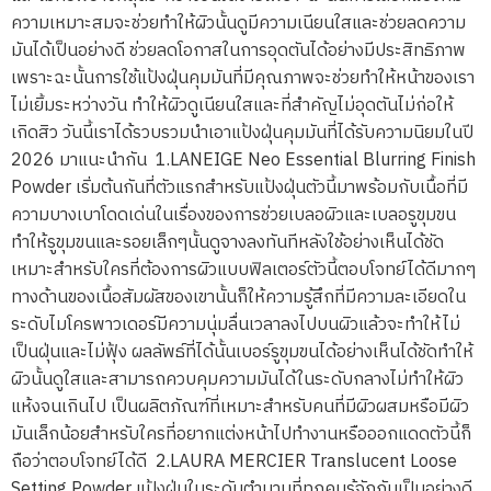
ความเหมาะสมจะช่วยทำให้ผิวนั้นดูมีความเนียนใสและช่วยลดความ
มันได้เป็นอย่างดี ช่วยลดโอกาสในการอุดตันได้อย่างมีประสิทธิภาพ
เพราะฉะนั้นการใช้แป้งฝุ่นคุมมันที่มีคุณภาพจะช่วยทำให้หน้าของเรา
ไม่เยิ้มระหว่างวัน ทำให้ผิวดูเนียนใสและที่สำคัญไม่อุดตันไม่ก่อให้
เกิดสิว วันนี้เราได้รวบรวมนำเอาแป้งฝุ่นคุมมันที่ได้รับความนิยมในปี
2026 มาแนะนำกัน 1.LANEIGE Neo Essential Blurring Finish
Powder เริ่มต้นกันที่ตัวแรกสำหรับแป้งฝุ่นตัวนี้มาพร้อมกับเนื้อที่มี
ความบางเบาโดดเด่นในเรื่องของการช่วยเบลอผิวและเบลอรูขุมขน
ทำให้รูขุมขนและรอยเล็กๆนั้นดูจางลงทันทีหลังใช้อย่างเห็นได้ชัด
เหมาะสำหรับใครที่ต้องการผิวแบบฟิลเตอร์ตัวนี้ตอบโจทย์ได้ดีมากๆ
ทางด้านของเนื้อสัมผัสของเขานั้นก็ให้ความรู้สึกที่มีความละเอียดใน
ระดับไมโครพาวเดอร์มีความนุ่มลื่นเวลาลงไปบนผิวแล้วจะทำให้ไม่
เป็นฝุ่นและไม่ฟุ้ง ผลลัพธ์ที่ได้นั้นเบอร์รูขุมขนได้อย่างเห็นได้ชัดทำให้
ผิวนั้นดูใสและสามารถควบคุมความมันได้ในระดับกลางไม่ทำให้ผิว
แห้งจนเกินไป เป็นผลิตภัณฑ์ที่เหมาะสำหรับคนที่มีผิวผสมหรือมีผิว
มันเล็กน้อยสำหรับใครที่อยากแต่งหน้าไปทำงานหรือออกแดดตัวนี้ก็
ถือว่าตอบโจทย์ได้ดี 2.LAURA MERCIER Translucent Loose
Setting Powder แป้งฝุ่นในระดับตำนานที่ทุกคนรู้จักกันเป็นอย่างดี