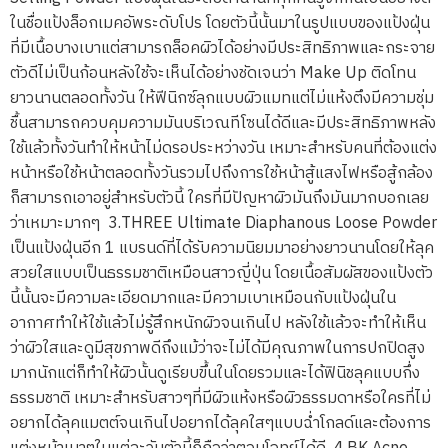
ในชื่อแป้งล็อกเมคอัพระดับโปร โดยตัวนี้นั้นมาในรูปแบบของแป้งฝุ่น
ที่มีเนื้อบางเบาแต่สามารถล็อคผิวได้อย่างมีประสิทธิภาพและกระจาย
ตัวดีไม่เป็นก้อนหลังใช้จะเห็นได้อย่างชัดเจนว่า Make Up ติดโทน
ยาวนานตลอดทั้งวัน ให้ฟีนิกซ์ลุกแบบผิวแมทแต่ไม่แห้งตึงมีความชุ่ม
ชื้นสามารถควบคุมความมันบริเวณทีโซนได้ดีและมีประสิทธิภาพหลัง
ใช้แล้วทั้งวันทำให้หน้าไม่ดรอประหว่างวัน เหมาะสำหรับคนที่ต้องแต่ง
หน้าหรือใช้หน้าตลอดทั้งวันรวมไปถึงการใช้หน้าสู้แสงไฟหรือสู้กล้อง
ก็สามารถเอาอยู่สำหรับตัวนี้ ใครที่มีปัญหาผิวมันถึงมันมากบอกเลย
ว่าเหมาะมากๆ 3.THREE Ultimate Diaphanous Loose Powder
เป็นแป้งฝุ่นอีก 1 แบรนด์ที่ได้รับความนิยมมาอย่างยาวนานโดยให้ลุค
สวยใสแบบเป็นธรรมชาติเหมือนสาวญี่ปุ่น โดยเนื้อสัมผัสของแป้งตัว
นี้นั้นจะมีความละเอียดมากและมีความเบาเหมือนกับแป้งฝุ่นใน
อากาศทำให้ใช้แล้วไม่รู้สึกหนักผิวจนเกินไป หลังใช้แล้วจะทำให้เห็น
ว่าผิวใสและดูมีสุขภาพดีถึงแม้ว่าจะไม่ได้มีคุณภาพในการปกปิดสูง
มากนักแต่ก็ทำให้ผิวนั้นดูเรียบขึ้นในโดยรวมและได้ฟินิชลุคแบบกึ่ง
ธรรมชาติ เหมาะสำหรับสาวๆที่มีผิวแห้งหรือผิวธรรมดาหรือใครที่ไม่
อยากได้ลุคแมตต์จนเกินไปอยากได้ลุคใสๆแบบฉ่ำโกลด์และต้องการ