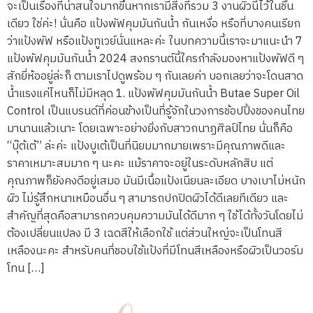
จะเป็นเรื่องที่น่าสนใจมากขึ้นหากเรามีสิ่งที่รวม 3 งานผิวนี้ไว้ในชิ้น
เดียว ใช่ค่ะ! นั่นคือ แป้งพัฟคุมมันกันน้ำ กันเหงื่อ หรือที่บางคนเรียก
ว่าแป้งพัฟ หรือแป้งทูเวย์นั่นแหละค่ะ ในบทความนี้เราจะมาแนะนำ 7
แป้งพัฟคุมมันกันน้ำ 2024 สงกรานต์นี้ใครกำลังมองหาแป้งพัฟดี ๆ
สักยี่ห้ออยู่ล่ะก็ ตามเราไปดูพร้อม ๆ กันเลยค่า บอกเลยว่าจะโดนสาด
น้ำแรงแค่ไหนก็ไม่มีหลุด 1. แป้งพัฟคุมมันกันน้ำ Butae Super Oil
Control เป็นแบรนด์ที่ค่อนข้างเป็นที่รู้จักในวงการช้อปปิ้งของคนไทย
มานานแล้วเนาะ โดยเฉพาะอย่างยิ่งกับสาวกนาฏศิลป์ไทย นั่นก็คือ
“บุ๊ต้เต้” ล่ะค่ะ แป้งบูเต้เป็นที่นิยมมากมายเพราะมีคุณภาพดีและ
ราคาเหมาะสมมาก ๆ นะคะ แม้ราคาจะอยู่ในระดับหลักสิบ แต่
คุณภาพก็ยังคงดีอยู่เสมอ มันมีเนื้อแป้งเนียนละเอียด บางเบาไม่หนัก
ผิว ไม่รู้สึกหนาเหมือนอื่น ๆ สามารถปกปิดผิวได้ดีเลยทีเดียว และ
สำคัญที่สุดคือสามารถควบคุมความมันได้ดีมาก ๆ ใช้ได้ทั้งวันโดยไม่
ต้องเปลี่ยนแปลง มี 3 เฉดสีให้เลือกใช้ แต่ส่วนใหญ่จะเป็นโทนสี
เหลืองนะคะ สำหรับคนที่ชอบใช้แป้งที่มีโทนสีเหลืองหรือผิวเป็นวอร์ม
โทน […]