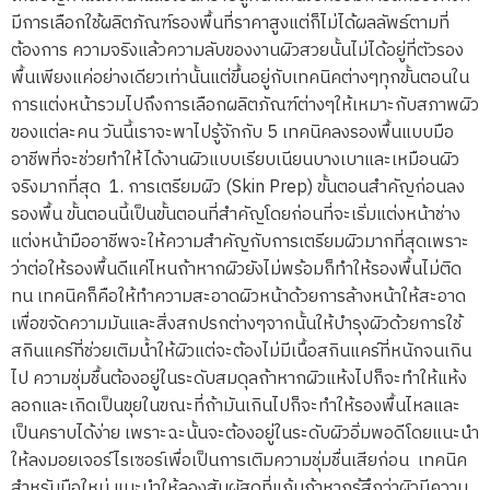
มีการเลือกใช้ผลิตภัณฑ์รองพื้นที่ราคาสูงแต่ก็ไม่ได้ผลลัพธ์ตามที่
ต้องการ ความจริงแล้วความลับของงานผิวสวยนั้นไม่ได้อยู่ที่ตัวรอง
พื้นเพียงแค่อย่างเดียวเท่านั้นแต่ขึ้นอยู่กับเทคนิคต่างๆทุกขั้นตอนใน
การแต่งหน้ารวมไปถึงการเลือกผลิตภัณฑ์ต่างๆให้เหมาะกับสภาพผิว
ของแต่ละคน วันนี้เราจะพาไปรู้จักกับ 5 เทคนิคลงรองพื้นแบบมือ
อาชีพที่จะช่วยทำให้ได้งานผิวแบบเรียบเนียนบางเบาและเหมือนผิว
จริงมากที่สุด 1. การเตรียมผิว (Skin Prep) ขั้นตอนสำคัญก่อนลง
รองพื้น ขั้นตอนนี้เป็นขั้นตอนที่สำคัญโดยก่อนที่จะเริ่มแต่งหน้าช่าง
แต่งหน้ามืออาชีพจะให้ความสำคัญกับการเตรียมผิวมากที่สุดเพราะ
ว่าต่อให้รองพื้นดีแค่ไหนถ้าหากผิวยังไม่พร้อมก็ทำให้รองพื้นไม่ติด
ทน เทคนิคก็คือให้ทำความสะอาดผิวหน้าด้วยการล้างหน้าให้สะอาด
เพื่อขจัดความมันและสิ่งสกปรกต่างๆจากนั้นให้บำรุงผิวด้วยการใช้
สกินแคร์ที่ช่วยเติมน้ำให้ผิวแต่จะต้องไม่มีเนื้อสกินแคร์ที่หนักจนเกิน
ไป ความชุ่มชื้นต้องอยู่ในระดับสมดุลถ้าหากผิวแห้งไปก็จะทำให้แห้ง
ลอกและเกิดเป็นขุยในขณะที่ถ้ามันเกินไปก็จะทำให้รองพื้นไหลและ
เป็นคราบได้ง่าย เพราะฉะนั้นจะต้องอยู่ในระดับผิวอิ่มพอดีโดยแนะนำ
ให้ลงมอยเจอร์ไรเซอร์เพื่อเป็นการเติมความชุ่มชื่นเสียก่อน เทคนิค
สำหรับมือใหม่ แนะนำให้ลองสัมผัสดูที่แก้มถ้าหากรู้สึกว่าผิวมีความ