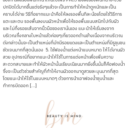
ของการลงรองพื้นที่หนาเกินไปเพราะคิดว่ายิ่งลงรองพื้นหนาจะช่วย
ปกปิดได้มากขึ้นแต่จริงๆแล้วจะเป็นการทำให้หน้าดูหนักและเป็น
คราบได้ง่าย วิธีที่อยากแนะนำคือให้ลงรองพื้นทีละน้อยโดยใช้วิธีการ
แตะและตบ รองพื้นลงบนผิวหน้าเพื่อให้รองพื้นแนบสนิทไปกับผิว
และไม่ทิ้งรอยเส้นจากนิ้วมือของเรานั่นเอง แนะนำให้เริ่มลงจาก
บริเวณกึ่งกลางใบหน้าแล้วค่อยๆเกี่ยวออกด้านข้างเนื่องจากบริเวณ
ดังกล่าวนั้นจะเป็นตำแหน่งที่มักมีรอยแดงและเป็นตำแหน่งที่มีรูขุมขน
ชัดเจนมากที่สุดนั่นเอง 5. ใช้ฟองน้ำแต่งหน้าแบบหมาด ให้ได้งานผิว
สวย อุปกรณ์ที่อยากแนะนำให้ใช้ในการแต่งหน้าเพื่อเพิ่มความ
สะดวกสบายและทำให้ผิวหน้านั้นเรียบเนียนมากยิ่งขึ้นนั่นก็คือฟองน้ำ
ซึ่งจะเป็นตัวช่วยสำคัญที่ทำให้งานผิวออกมาดูสวยละมุนมากที่สุด
โดยแนะนำให้ใช้ในแบบหมาดๆ ด้วยการนำเอาฟองน้ำชุบน้ำและ
ทำการบิดออก […]