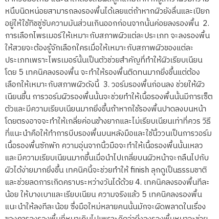
หนึบนิดหน่อยสามารถลงรองพื้นได้เลยแต่ถ้าหากผิวยังลื่นและเปียก
อยู่ให้ใช้ทิชชู่ซับความมันส่วนเกินออกก่อนจากนั้นค่อยลงรองพื้น 2.
การเลือกไพรเมอร์ให้เหมาะกับสภาพผิวแต่ละประเภท จะลงรองพื้น
ให้สวยจะต้องรู้จักเลือกใครเมื่อให้เหมาะกับสภาพผิวของแต่ละ
ประเภทเพราะไพรเมอร์นั้นเป็นตัวช่วยสำคัญที่ทำให้ผิวเรียบเนียน
โดย 5 เทคนิคลงรองพื้น จะทำให้รองพื้นติดทนมากยิ่งขึ้นแต่ต้อง
เลือกให้เหมาะกับสภาพผิวดังนี้ 3. วอร์มรองพื้นก่อนลง ช่วยให้ผิว
เนียนขึ้น การวอร์มผิวรองพื้นนั้นจะช่วยทำให้เนื้อรองพื้นนั้นมีการเซ็ต
ตัวและมีความเรียบเนียนมากยิ่งขึ้นถ้าหากใช้รองพื้นปาดลงบนหน้า
โดยตรงอาจจะทำให้เกลี่ยค่อนข้างยากและไม่เรียบเนียนเท่าที่ควร วิธี
ที่แนะนำคือให้ทำการบีบรองพื้นบนหลังมือและใช้นิ้ววนเป็นการวอร์ม
เนื้อรองพื้นซักพัก ความอุ่นจากนิ้วมือจะทำให้เนื้อรองพื้นนั้นเหลว
และมีความเรียบเนียนมากขึ้นเมื่อนำไปเกลี่ยบนผิวหน้าจะกลืนไปกับ
ผิวได้ง่ายมากยิ่งขึ้น เทคนิคนี้จะช่วยทำให้ finish ลุกดูเป็นธรรมชาติ
และช่วยลดการเกิดคราบระหว่างวันได้ด้วย 4. เทคนิคลงรองพื้นทีละ
น้อย ให้บางเบาและเรียบเนียน ความจริงแล้ว 5 เทคนิคลงรองพื้น
แนะนำให้ลงทีละน้อย ซึ่งมือใหม่หลายคนนั้นมักจะผิดพลาดในเรื่อง