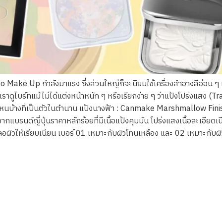
Make Up กำลังมาแรง ซึ่งส่วนใหญ่ก็จะนิยมใช้เครื่องสำอางสีอ่อน ๆ แต่งห
าเราดูไบร์ทแม้ไม่ได้แต่งหน้าหนัก ๆ หรือเรียกง่าย ๆ ว่าแป้งโปร่งแสง (T
ด์ไหนบ้างที่เป็นตัวในตำนาน แป้งนางฟ้า : Canmake Marshmallow Fi
นด์ญี่ปุ่นราคาหลักร้อยที่มีเนื้อแป้งคุมมัน โปร่งแสงเนื้อละเอียดเนี
บลอผิวให้เรียบเนียน เบอร์ 01 เหมาะกับผิวโทนเหลือง และ 02 เหมาะกับ