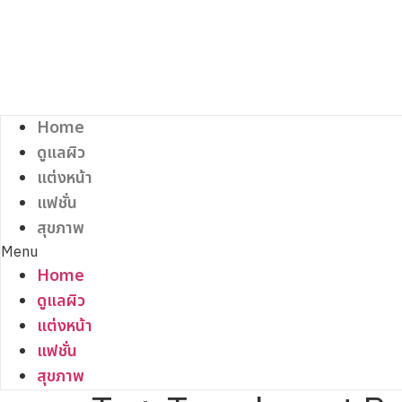
Skip
to
content
Home
ดูแลผิว
แต่งหน้า
แฟชั่น
สุขภาพ
Menu
Home
ดูแลผิว
แต่งหน้า
แฟชั่น
สุขภาพ