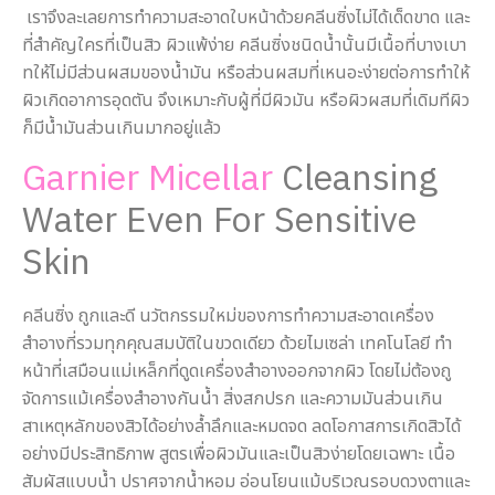
เราจึงละเลยการทำความสะอาดใบหน้าด้วยคลีนซิ่งไม่ได้เด็ดขาด และ
ที่สำคัญใครที่เป็นสิว ผิวแพ้ง่าย คลีนซิ่งชนิดน้ำนั้นมีเนื้อที่บางเบา
ทให้ไม่มีส่วนผสมของน้ำมัน หรือส่วนผสมที่เหนอะง่ายต่อการทำให้
ผิวเกิดอาการอุดตัน จึงเหมาะกับผู้ที่มีผิวมัน หรือผิวผสมที่เดิมทีผิว
ก็มีน้ำมันส่วนเกินมากอยู่แล้ว
Garnier Micellar
Cleansing
Water Even For Sensitive
Skin
คลีนซิ่ง ถูกและดี นวัตกรรมใหม่ของการทำความสะอาดเครื่อง
สำอางที่รวมทุกคุณสมบัติในขวดเดียว ด้วยไมเซล่า เทคโนโลยี ทำ
หน้าที่เสมือนแม่เหล็กที่ดูดเครื่องสำอางออกจากผิว โดยไม่ต้องถู
จัดการแม้เครื่องสำอางกันน้ำ สิ่งสกปรก และความมันส่วนเกิน
สาเหตุหลักของสิวได้อย่างล้ำลึกและหมดจด ลดโอกาสการเกิดสิวได้
อย่างมีประสิทธิภาพ สูตรเพื่อผิวมันและเป็นสิวง่ายโดยเฉพาะ เนื้อ
สัมผัสแบบน้ำ ปราศจากน้ำหอม อ่อนโยนแม้บริเวณรอบดวงตาและ