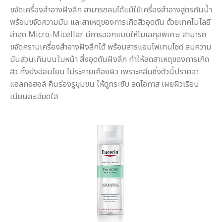
ขจัดเครื่องสำอางฝังลึก สามารถลบได้แม้ใช้เครื่องสำอางสูตรกันน้ำ
พร้อมขจัดความมัน และสาเหตุของการเกิดสิวอุดตัน ด้วยเทคโนโลยี
ล่าสุด Micro-Micellar มีการออกแบบให้โมเลกุลพิเศษ สามารถ
ขจัดคราบเครื่องสำอางฝังลึกได้ พร้อมสารแอมไฟเทนไซด์ ลบความ
มันส่วนเกินบนใบหน้า สิ่งอุดตันฝังลึก ทำให้ลดสาเหตุของการเกิด
สิว ทั้งยังอ่อนโยน ไม่ระคายเคืองผิว เพราะคลีนซิ่งตัวนี้ปราศจา
แอลกอฮอล์ คืนร่องรูขุมขน ให้ดูกระชับ ลดโอกาส เผยผิวเรียบ
เนียนละเอียดใส