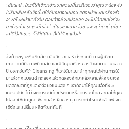
:
ฮันแหน่.. ใครที่ได้เข้ามาอ่านบทความนี้เรารับรองว่าคุณจะต้องพุ่ง
ไปรีบหยิบคลีนซิ่งนี้มาใช้กันอย่างแน่นอน แต่งหน้าแบกเครื่องสำ
อางค์โปะหน้ามาทั้งวัน ตอนล้างยังเหนื่อยอีก ฉะนั้นได้คลีนซิ่งที่จะ
มาช่วยทุ่นแรงเรานั้นจึงจำเป็นอย่างมาก โดยเฉพาะเจ้าตัวนี้ เพียง
แค่มีไว้สักขวด ก็ใช้ได้นับครั้งไม่ถ้วนแล้วล่ะ
.
ส่งท้ายกรุบกริบกิบกับ คลีนซิ่งวอเตอร์ ทั้งหมดนี้ ทางผู้เขียน
บทความที่มีสภาพผิวผสม และมีปัญหาเรื่องของสิวผดมานานหลาย
ปี ขอการันตีว่า Cleansing ที่เราได้มาแนะนำทุกคนได้ผ่านการใช้
มาแล้วทุกแบรนด์ ทดลองแล้วทดลองอีกมาแล้วหลายยี่ห้อ จนเจอ
ผลิตภัณฑ์ที่ถูกและดีต่อผิวแบบสุด ๆ เราคัดมาให้คุณแล้วทั้ง 5
แบรนด์ดัง ไม่ว่าจะแบรนด์ต่างประเทศหรือแบรนด์ไทย อยากให้คุณ
ไปลองใช้กันดูค่ะ เพื่อทดสองผิวของคุณ หากตัวไหนใช้แล้วแพ้ งด
ใช้ต่อและเปลี่ยนผลิตภัณฑ์ทันที
.