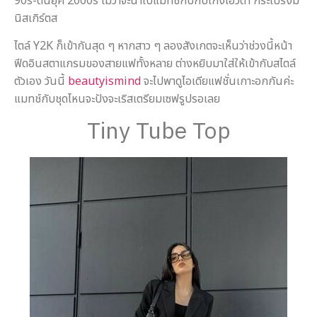
90s-ต้นยุค 2000s ไม่ว่าจะนำไปแมทช์กับกับเกงเอวต่ำ กระโปรงมิ
นิสเกิร์ตส
ไตล์ Y2K ก็เข้ากันสุด ๆ หากสาว ๆ ลองสังเกตจะเห็นว่าช่วงนี้หน้า
ฟีดอินสตาแกรมของสายแฟทั้งหลาย ต่างหยิบมาใส่ให้เข้ากับสไตล์
ตัวเอง วันนี้
beautyismind
จะไปพาดูไอเดียแฟชั่นเกาะอกกันค่ะ
แมทช์กับชุดไหนจะปังจะเริสเตรียมเซฟรูปรอเลย
Tiny Tube Top