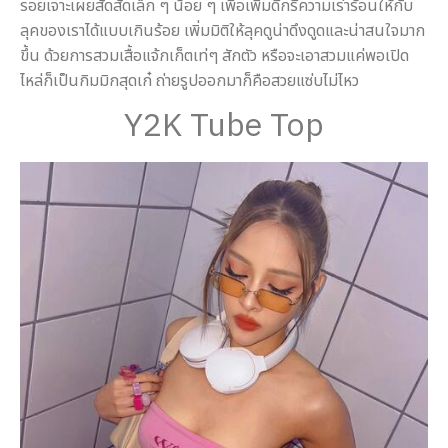
รอยเจาะเผยสัดสัดเล็ก ๆ น้อย ๆ เพื่อเพิ่มดีกรีความเร่าร้อนให้กับ
ลุคของเราได้แบบเกินร้อย เพิ่มมิติให้ลุคดูน่าดึงดูดและน่าสนใจมาก
ขึ้น ด้วยการสวมเสื้อแจ้กเก็ตเท่ๆ สักตัว หรือจะเอาสวมแค่พอเปิด
ไหล่ก็เป็นกิมมิกสุดเก๋ ถ่ายรูปออกมาก็คือสวยแซ่บไม่ไหว
Y2K Tube Top