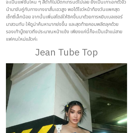
จะเป็นแฟชั่นไหน ๆ สีดำก็ไม่มีตกเทรนด์ไปเลย ยิ่งเป็นเกาะอกตัวจิ๋ว
นำมาจับคู่กับกางเกงขาสั้นเอวสูง พอได้โชว์หน้าท้องวันแพคสุด
เซ็กซี่เล็กน้อย จากนั้นเพิ่มสไตล์ให้ชิคขึ้นมาด้วยการหยิบเบลเซอร์
มาสวมทับ ให้ดูน่าค้นหามากย่งขึ้น และสุดท้ายคอมพลีตลุคด้วย
รองเท้าบู๊ตยาวถึงประมาณหน้าแข้ง เพียงแค่นี้ก็จะเป็นเจ้าแม่สาย
แฟคนใหม่แล้วค่ะ
Jean Tube Top