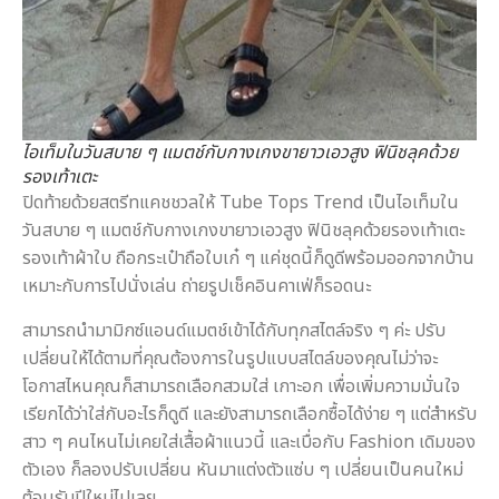
ไอเท็มในวันสบาย ๆ แมตช์กับกางเกงขายาวเอวสูง ฟินิชลุคด้วย
รองเท้าเตะ
ปิดท้ายด้วยสตรีทแคชชวลให้ Tube Tops Trend เป็นไอเท็มใน
วันสบาย ๆ แมตช์กับกางเกงขายาวเอวสูง ฟินิชลุคด้วยรองเท้าเตะ
รองเท้าผ้าใบ ถือกระเป๋าถือใบเก๋ ๆ แค่ชุดนี้ก็ดูดีพร้อมออกจากบ้าน
เหมาะกับการไปนั่งเล่น ถ่ายรูปเช็คอินคาเฟ่ก็รอดนะ
สามารถนำมามิกซ์แอนด์แมตช์เข้าได้กับทุกสไตล์จริง ๆ ค่ะ ปรับ
เปลี่ยนให้ได้ตามที่คุณต้องการในรูปแบบสไตล์ของคุณไม่ว่าจะ
โอกาสไหนคุณก็สามารถเลือกสวมใส่ เกาะอก เพื่อเพิ่มความมั่นใจ
เรียกได้ว่าใส่กับอะไรก็ดูดี และยังสามารถเลือกซื้อได้ง่าย ๆ แต่สำหรับ
สาว ๆ คนไหนไม่เคยใส่เสื้อผ้าแนวนี้ และเบื่อกับ Fashion เดิมของ
ตัวเอง ก็ลองปรับเปลี่ยน หันมาแต่งตัวแซ่บ ๆ เปลี่ยนเป็นคนใหม่
ต้อนรับปีใหม่ไปเลย