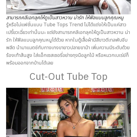
สามารถคลีเอทลุคให้ดูเป็นสาวหวาน น่ารัก ให้ฟีลแบบลูกคุณหนู
รู้หรือไม่แฟชั่นแบบ Tube Tops Trend ไม่ได้แต่งให้เป็นแค่สาว
เปรี้ยวเฉี่ยวเท่านั้นนะ แต่ยังสามารถคลีเอทลุคให้ดูเป็นสาวหวาน น่า
รัก ให้ฟีลแบบลูกคุณหนูได้ด้วย หากในตู้เสื้อผ้ามีสีขาวดีเทลพับจีบ
พลีต นำมาแมตช์กับกางเกงขายาวปลายขาม้า เพิ่มความมีระดับด้วย
ร้องเท้าส้นสูง ใส่แอ็กเซสเซอรี่อย่างถุงมือลูกไม้ หรือหมวกเบเร่ย์ก็
พร้อมออกจากบ้านได้เลย
Cut-Out Tube Top