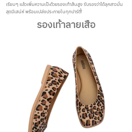
เรียบๆ แล้วเพิ่มความเป๊ะด้วยรองเท้าส้นสูง รับรองว่าได้ลุคสาวมั่น
สุดมีเสน่ห์ พร้อมเปล่งประกายในทุกปาร์ตี้!
รองเท้าลายเสือ