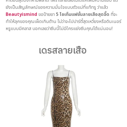
คำตอบสุดปังที่ห้ามพลาด! เพราะลายเสือไม่ได้แค่เพิ่มความแซ่บ แต่
ยังเป็นสัญลักษณ์ของความมั่นใจแบบตัวแม่ที่แท้ทรู ว่าแล้ว
Beautyismind
ขอป้ายยา
5 ไอเท็มแฟชั่นลายเสือสุดจี๊ด
ที่จะ
ทำให้ลุคของคุณเผ็ดเกินต้าน ไม่ว่าจะไปปาร์ตี้สุดเหวี่ยงหรือดินเนอร์
หรูแบบมีคลาส บอกเลยว่าซีนนี้ไม่มีใครแย่งซีนคุณได้แน่นอน!
casinovega
บาคาร่าออนไลน์ เล่นยังไง
mgs888
mgs888.vip
juth88
โปรโมชั่นเครดิตฟรี
สมัคร juth88
faw99
เครดิตฟรี
เดรสลายเสือ