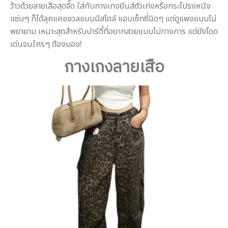
ว้าวด้วยลายเสือสุดจี๊ด ใส่กับกางเกงยีนส์ตัวเก่งหรือกระโปรงหนัง
แซ่บๆ ก็ได้ลุคแคชชวลแบบมีสไตล์ แอบเซ็กซี่นิดๆ แต่ดูแพงแบบไม่
พยายาม เหมาะสุดสำหรับปาร์ตี้ที่อยากสวยแบบไม่ทางการ แต่ยังโดด
เด่นจนใครๆ ต้องมอง!
กางเกงลายเสือ