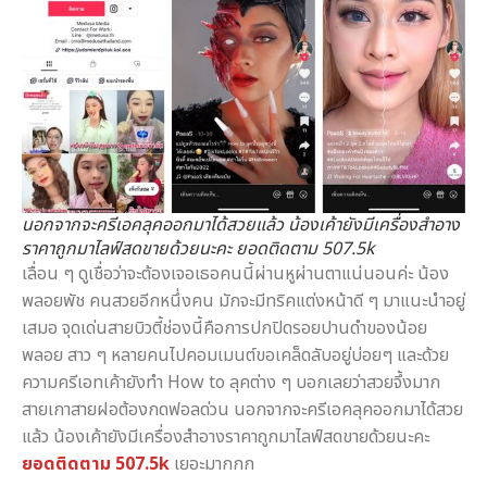
นอกจากจะครีเอคลุคออกมาได้สวยแล้ว น้องเค้ายังมีเครื่องสำอาง
ราคาถูกมาไลฟ์สดขายด้วยนะคะ ยอดติดตาม 507.5k
เลื่อน ๆ ดูเชื่อว่าจะต้องเจอเธอคนนี้ผ่านหูผ่านตาแน่นอนค่ะ น้อง
พลอยพัช คนสวยอีกหนึ่งคน มักจะมีทริคแต่งหน้าดี ๆ มาแนะนำอยู่
เสมอ จุดเด่นสายบิวตี้ช่องนี้คือการปกปิดรอยปานดำของน้อย
พลอย สาว ๆ หลายคนไปคอมเมนต์ขอเคล็ดลับอยู่บ่อยๆ และด้วย
ความครีเอทเค้ายังทำ How to ลุคต่าง ๆ บอกเลยว่าสวยจึ้งมาก
สายเกาสายฝอต้องกดฟอลด่วน นอกจากจะครีเอคลุคออกมาได้สวย
แล้ว น้องเค้ายังมีเครื่องสำอางราคาถูกมาไลฟ์สดขายด้วยนะคะ
ยอดติดตาม 507.5k
เยอะมากกก