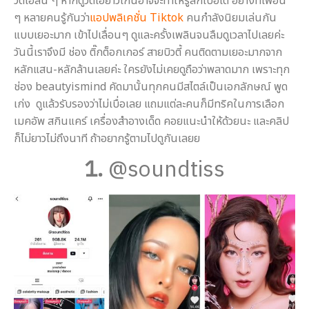
วิดีโอสั้น ๆ หากดูวิดีโอยาวเกินอาจจะทำให้รู้สึกเบื่อได้ อย่างที่เพื่อน
ๆ หลายคนรู้กันว่า
แอปพลิเคชั่น Tiktok
คนกำลังนิยมเล่นกัน
แบบเยอะมาก เข้าไปเลื่อนๆ ดูและครั้งเพลินจนลืมดูเวลาไปเลยค่ะ
วันนี้เราจึงมี ช่อง ติ๊กต็อกเกอร์ สายบิวตี้ คนติดตามเยอะมากจาก
หลักแสน-หลักล้านเลยค่ะ ใครยังไม่เคยดูถือว่าพลาดมาก เพราะทุก
ช่อง beautyismind คัดมานั้นทุกคนมีสไตล์เป็นเอกลักษณ์ พูด
เก่ง ดูแล้วรับรองว่าไม่เบื่อเลย แถมแต่ละคนก็มีทริคในการเลือก
เมคอัพ สกินแคร์ เครื่องสำอางเด็ด คอยแนะนำให้ด้วยนะ และคลิป
ก็ไม่ยาวไม่ถึงนาที ถ้าอยากรู้ตามไปดูกันเลยย
1.
@soundtiss