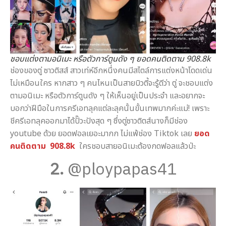
ชอบแต่งตามอนิเมะ หรือตัวการ์ตูนดัง ๆ ยอดคนติดตาม 908.8k
ช่องของตู่ ซาวติสส์ สาวเท่ห์อีกหนึ่งคนมีสไตล์การแต่งหน้าโดดเด่น
ไม่เหมือนใคร หากสาว ๆ คนไหนเป็นสายบิวตี้จะรู้ดีว่า ตู่ จะชอบแต่ง
ตามอนิเมะ หรือตัวการ์ตูนดัง ๆ ให้เห็นอยู่เป็นประจำ และอยากจะ
บอกว่าฝีมือในการครีเอทลุคแต่ละลุคนั้นขั้นเทพมากค่ะแม่! เพราะ
ชีครีเอทลุคออกมาได้ปั๊วะปังสุด ๆ ซึ่งตู่ซาวติตส์นางก็มีช่อง
youtube ด้วย ยอดฟอลเยอะมากก ไม่แพ้ช่อง Tiktok เลย
ยอด
คนติดตาม 908.8k
ใครชอบสายอนิเมะต้องกดฟอลแล้วป่ะ
2.
@ploypapas41