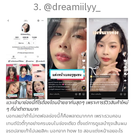
3. @dreamiilyy_
แวะเข้ามาช่องนี้ทีไรต้องโดนป้ายยากันสุดๆ เพราะการรีวิวสินค้าใหม่
ๆ ที่น่าตำตามมาก
บอกเลยว่าถ้าไม่กดฟอลช่องนี้ก็คือพลาดมากกก เพราะรวมคอน
เทนต์บิวตี้ทุกอย่างครบจบในช่องเดียว ตั้งแต่การดูแลบำรุงเส้นผม
จรดปลายเท้าไปเลยสิคะ นอกจาก how to สอนแต่งหน้าเอยอะไร