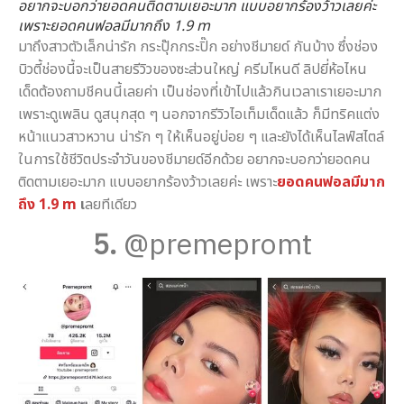
อยากจะบอกว่ายอดคนติดตามเยอะมาก แบบอยากร้องว้าวเลยค่ะ
เพราะยอดคนฟอลมีมากถึง 1.9 m
มาถึงสาวตัวเล็กน่ารัก กระปุ๊กกระปิ๊ก อย่างชีมายด์ กันบ้าง ซึ่งช่อง
บิวตี้ช่องนี้จะเป็นสายรีวิวของซะส่วนใหญ่ ครีมไหนดี ลิปยี่ห้อไหน
เด็ดต้องถามชีคนนี้เลยค่า เป็นช่องที่เข้าไปแล้วกินเวลาเราเยอะมาก
เพราะดูเพลิน ดูสนุกสุด ๆ นอกจากรีวิวไอเท็มเด็ดแล้ว ก็มีทริคแต่ง
หน้าแนวสาวหวาน น่ารัก ๆ ให้เห็นอยู่บ่อย ๆ และยังได้เห็นไลฟ์สไตล์
ในการใช้ชีวิตประจำวันของชีมายด์อีกด้วย อยากจะบอกว่ายอดคน
ติดตามเยอะมาก แบบอยากร้องว้าวเลยค่ะ เพราะ
ยอดคนฟอลมีมาก
ถึง 1.9 m
เ
ลยทีเดียว
5.
@premepromt