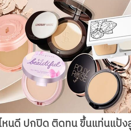
หนดี ปกปิด ติดทน ขึ้นแท่นแป้งล