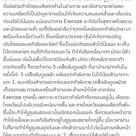
ถึงยังช่วยกำจัดของเสียตกค้างในร่างกาย และยังสามารถช่วยลด
ความเครียดที่เป็นปัญหาทางอ้อมให้เกิดความหมองคล้ำและเหี่ยวย่น
ก่อนวัยได้นั่นเอง แน่นอนว่าการ Exercise จะดีต่อทั้งสุขภาพโดยรวม
และผิวของเราแล้ว แต่ก็ต้องอย่าลืมว่าทุกครั้งหลังออกกำลังมักจะมา
พร้อมกับเหงื่อท่วมตัว ซึ่งเหงื่อสามารถกระตุ้นให้เกิดการเจริญ
เติบโตของแบคทีเรียและยีสต์ ซึ่งเป็นบ่อเกิดของสิวได้นั่นเอง จะเห็น
ได้จากหลายๆ คนที่ทำกิจกรรมอะไร ทำให้เสียเหงื่อมากๆ มักจะมีสิว
ขึ้นนั่นเอง ดังนั้นเพื่อเป็นการป้องกันสิว มักจะเกิดหลังจากเราทำ
ภารกิจเสร็จ ก็ควรทำตาม 5 เคล็ดลับดูแลผิว ที่เรานำมาฝากกันใน
ครั้งนี้ค่ะ 5 เคล็ดลับดูแลผิว หลังออกกำลังกาย ไม่ให้น้องสิวมาเกาะ
แกะ 1. ลบเครื่องสำอางออกก่อนออกกำลังกาย เคล็ดลับดูแลผิวส
เต็ปแรกเลย ควรลบเครื่องสำอางและล้างหน้าให้สะอาดก่อน
Exercise ทุกครั้ง เพราะระหว่างเรากำลังทำกิจกรรมอยู่นั้น เลือดจะ
ไหลเวียนไปบริเวณผิวหนังมากขึ้น และการไหลเวียนของเลือดที่เพิ่ม
ขึ้นนี้จะทำให้รูขุมขนของเรานั้นเปิดออกนั่นเองค่ะ ซึ่งการแต่งหน้าอาจ
ทำให้เหงื่อและแบคทีเรียติดอยู่ในรูขุมขนขยายใหญ่ขึ้น เมื่อเวลาผ่าน
ไปก็อาจทำให้รูขุมขนอุดตันและเกิดสิวตามมาได้ ดังนั้นควรคลีนหน้า
ให้สะอาดก่อนทำกิจกรรมนะคะ 2. เช็ดอุปกรณ์ที่สัมผัสใบหน้า