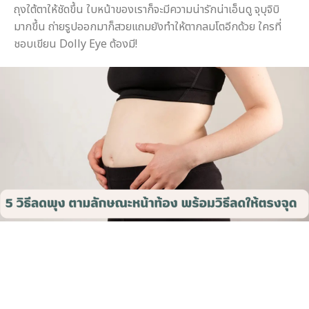
ถุงใต้ตาให้ชัดขึ้น ใบหน้าของเราก็จะมีความน่ารักน่าเอ็นดู จุบุจิบิ
มากขึ้น ถ่ายรูปออกมาก็สวยแถมยังทำให้ตากลมโตอีกด้วย ใครที่
ชอบเขียน Dolly Eye ต้องมี!