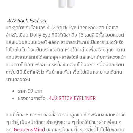
4U2 Stick Eyeliner
และสุดท้ายกับไลเนอร์ 4U2 Stick Eyeliner หัวดินสอเนื้อเจล
สำหรับเขียน Dolly Eye ที่มีให้เลือกถึง 13 เฉดสี มีทั้งแบบแมตต์
และแบบผสมชิมเมอร์ให้เลือก สามารถนำมาใช้เป็นอายแชโดว์หรือ
ไฮไลต์ได้ ไม่ว่าจะเป็นบริเวณหัวตาหรือใต้ตาล่างเพื่อสร้างลุคตาหวาน
แถมยังสามารถใช้ได้หลายลุค หลายสไตล์ และเหมาะกับการแต่งหน้า
แบบสาวโต่วอิน หรือสาวกระเบื้องเคลือบได้ นอกจากนี้ดินสอเขียน
ตารุ่นนี้มีเนื้อที่แห้งไว กันน้ำและกันเหงื่อ ไม่เป็นคราบ และติดทน
นานตลอดวัน
ราคา 99 บาท
ช่องทางการซื้อ :
4U2 STICK EYELINER
และนี่ก็คือ 8 ปากกา ดอลลี่อาย ราคาถูกและดี ที่พร้อมจะเสกหน้าจืด
ๆ เต้าหู้ เป็นหน้าตุ๊กตาเจ้าหญิงหวาน ๆ ที่เราได้นำมาฝากเพื่อน ๆ
ชาว
BeautyisMind
บอกเลยว่าตอนนี้จะขาดสิ่งนี้ไปไม่ได้ พอเติม