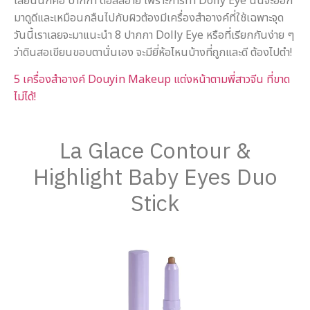
เลยนั่นก็คือ ปากกา ดอลลี่อาย เพราะการทำ Dolly Eye นั้นจะออก
มาดูดีและเหมือนกลืนไปกับผิวต้องมีเครื่องสำอางค์ที่ใช้เฉพาะจุด
วันนี้เราเลยจะมาแนะนำ 8 ปากกา Dolly Eye หรือที่เรียกกันง่าย ๆ
ว่าดินสอเขียนขอบตานั่นเอง จะมียี่ห้อไหนบ้างที่ถูกและดี ต้องไปตำ!
5 เครื่องสำอางค์ Douyin Makeup แต่งหน้าตามพี่สาวจีน ที่ขาด
ไม่ได้!
casinovega
บาคาร่าออนไลน์ เล่นยังไง
mgs888
mgs888 เข้าสู่ระบบ
juth88
juth88 com
juth88 com
juth-88
juth 88
juth-88
juth 88
faw99
sora168
La Glace Contour &
Highlight Baby Eyes Duo
Stick