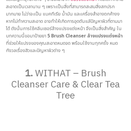
สะอาดเป็นเวลานาน ๆ เพราะเป็นสิ่งที่สามารถสะสมสิ่งสกปรก
มากมาย ไม่ว่าจะเป็น แบคทีเรีย น้ำมัน และเครื่องสำอางตกค้างง
หากไม่ทำความสะอาด อาจทำให้เกิดการอุดตันแลัปัญหาผิวที่ตามมา
ได้ ดังนั้นการใช้คลีนเซอร์ล้างแปรงแต่งหน้า จึงเป็นสิ่งสำคัญ ใน
บทความนี้ขอมาป้ายยา
5 Brush Cleanser ล้างแปรงแต่งหน้า
ที่ช่วยให้แปรงของคุณสะอาดหมดจด พร้อมใช้งานทุกครั้ง หมด
กังวลเรื่องสิวและปัญหาผิวต่าง ๆ
casinovega
casinovega.co
เสือมังกรออนไลน์
ไพ่เสือมังกรออนไลน์
เสือมังกร ออนไลน์
เสือ มังกร ออนไลน์
เว็บเสือมังกร
บาคาร่าเว็บตรง
sa casino online
casino sa
sa1688 บาคาร่า
sa casino เข้าสู่ระบบ
ป๊อกเด้งออนไลน์ ได้เงินจริง
ป๊อกเด้งได้เงินจริง
เล่น ป๊อก เด้ง ได้ เงิน จริง
แบล็คแจ็คออนไลน์
โปรบาคาร่า ฝากประจำ
bk8 ดีไหม
เบทฟิก898
mgs888
mgs888.vip
juth88
โปรโมชั่นเครดิตฟรี
สมัคร-juth88
faw99
เครดิตฟรี
บาคาร่าเครดิตฟรี
เครดิตฟรีบาคาร่า
บาคาร่าสด
1.
WITHAT – Brush
Cleanser Care & Clear Tea
Tree