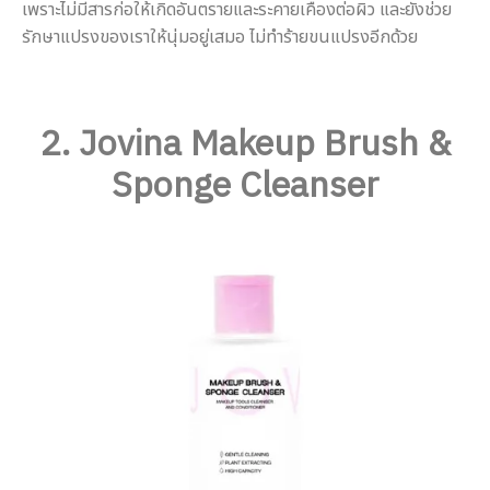
เพราะไม่มีสารก่อให้เกิดอันตรายและระคายเคืองต่อผิว และยังช่วย
รักษาแปรงของเราให้นุ่มอยู่เสมอ ไม่ทำร้ายขนแปรงอีกด้วย
2. Jovina Makeup Brush &
Sponge Cleanser