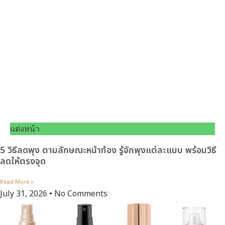
แต่งหน้า
5 วิธีลดพุง ตามลักษณะหน้าท้อง รู้จักพุงแต่ละแบบ พร้อมวิธี
ลดให้ตรงจุด
Read More »
July 31, 2026
No Comments