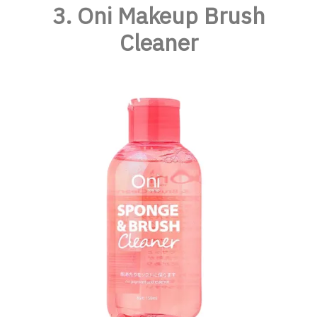
3. Oni Makeup Brush
Cleaner