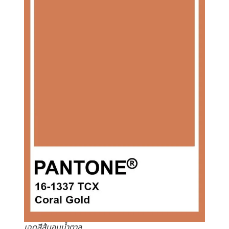
เฉดสีส้มอมน้ำตาล