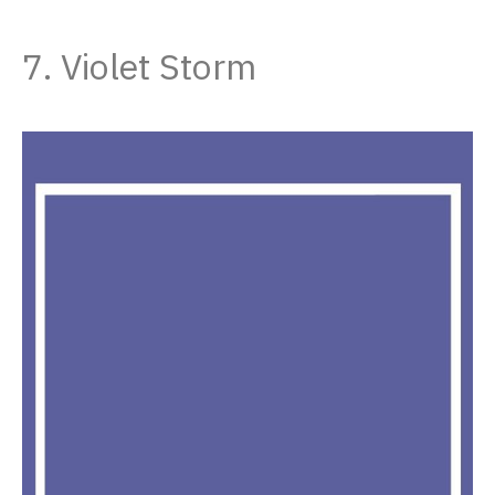
7. Violet Storm