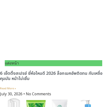
แต่งหน้า
6 เซ็ตติ้งสเปรย์ ยี่ห้อไหนดี 2026 ล็อกเมคอัพติดทน กันเหงื่อ
คุมมัน หน้าไม่เยิ้ม
Read More »
July 30, 2026
No Comments