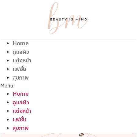
Skip
to
content
Home
ดูแลผิว
แต่งหน้า
แฟชั่น
สุขภาพ
Menu
Home
ดูแลผิว
แต่งหน้า
แฟชั่น
สุขภาพ