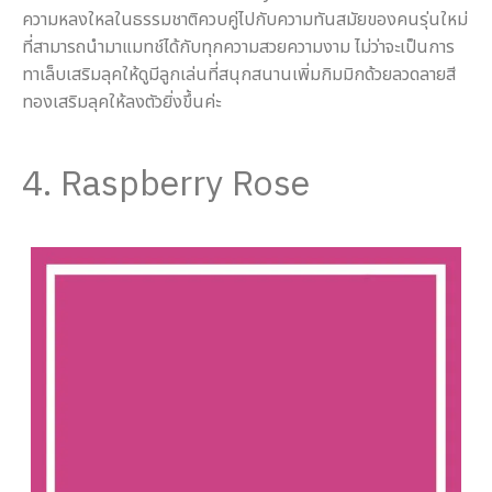
ความหลงใหลในธรรมชาติควบคู่ไปกับความทันสมัยของคนรุ่นใหม่
ที่สามารถนำมาแมทช์ได้กับทุกความสวยความงาม ไม่ว่าจะเป็นการ
ทาเล็บเสริมลุคให้ดูมีลูกเล่นที่สนุกสนานเพิ่มกิมมิกด้วยลวดลายสี
ทองเสริมลุคให้ลงตัวยิ่งขึ้นค่ะ
4. Raspberry Rose