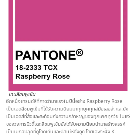
โทนสีชมพูเข้ม
อีกหนึ่งเทรนด์สีที่คาดว่ามาแรงในปีนี้อย่าง Raspberry Rose
เป็นเฉดสีชมพูเข้มที่ได้รับความนิยมมาทุกยุคทุกสมัยเลยล่ะ และยัง
เป็นเฉดสีที่สื่อและสะท้อนถึงความกล้าหาญของทุกเพศทุกวัย ในแง่
ของวงการบิวตี้เฉดสีชมพูเข้มยังได้รับความนิยมนำมาสร้างสรรค์
เป็นเมกอัปลุคที่ดูโดดเด่นและมีสเน่ห์ดึงดูด โดยเฉพาะฝั่ง K-