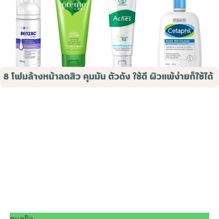
ดูแลผิว