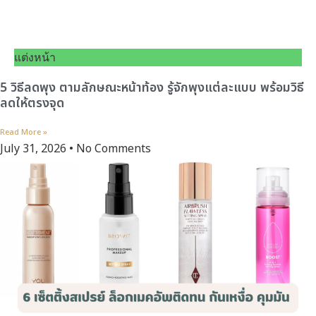
แต่งหน้า
5 วิธีลดพุง ตามลักษณะหน้าท้อง รู้จักพุงแต่ละแบบ พร้อมวิธี
ลดให้ตรงจุด
Read More »
July 31, 2026
No Comments