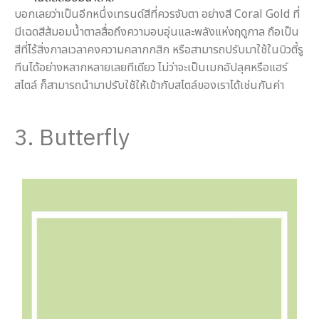
บอกเลยว่าเป็นอีกหนึ่งเทรนด์สีที่ควรจับตา อย่างสี Coral Gold ที่
มีเฉดสีส้มอมน้ำตาลสื่อถึงความอบอุ่นและพลังแห่งฤดูกาล ถือเป็น
สีที่ไร้สิ่งกาลเวลาคงความคลากกสิก หรือสามารถปรับมาใช้ในบิวตี้รู
ทีนได้อย่างหลากหลายเลยทีเดียว ไม่ว่าจะเป็นเมกอัปลุคหรือแฮร์
สไตล์ ก็สามารถนำมาปรับใช้ให้เข้ากับสไตล์ของเราได้เช่นกันค่า
3. Butterfly