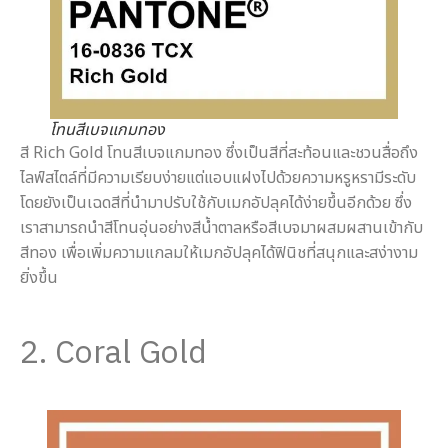
โทนสีเบจแกมทอง
สี Rich Gold โทนสีเบจแกมทอง ซึ่งเป็นสีที่สะท้อนและชวนสื่อถึง
ไลฟ์สไตล์ที่มีความเรียบง่ายแต่แอบแฝงไปด้วยความหรูหรามีระดับ
โดยยังเป็นเฉดสีที่นำมาปรับใช้กับเมกอัปลุคได้ง่ายขึ้นอีกด้วย ซึ่ง
เราสามารถนำสีโทนอุ่นอย่างสีน้ำตาลหรือสีเบจมาผสมผสานเข้ากับ
สีทอง เพื่อเพิ่มความแกลมให้เมกอัปลุคได้ฟินิชที่สนุกและสง่างาม
ยิ่งขึ้น
2. Coral Gold