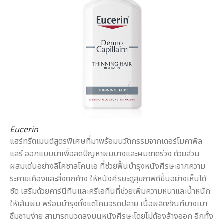
Eucerin
แฮร์ทรีตเมนต์สูตรพิเศษที่มาพร้อมนวัตกรรมจากเดอร์โมคาพิล
แลร์ ออกแบบมาเพื่อลดปัญหาผมบางและผมขาดร่วง ด้วยส่วน
ผสมเด่นอย่างลิโคชาลโคนเอ ที่ช่วยฟื้นบำรุงหนังศีรษะจากความ
ระคายเคืองและสิ่งตกค้าง ให้หนังศีรษะดูสุขภาพดีขึ้นอย่างเห็นได้
ชัด เสริมด้วยคาร์นีทีนและครีเอทีนที่ช่วยเพิ่มความหนาและน้ำหนัก
ให้เส้นผม พร้อมบำรุงตั้งแต่โคนจรดปลาย เนื้อผลิตภัณฑ์บางเบา
ซึมซาบง่าย สามารถนวดลงบนหนังศีรษะโดยไม่ต้องล้างออก อีกทั้ง