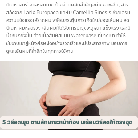
ปัญหาผมร่วงและผมบาง ด้วยส่วนผสมสำคัญอย่างคาเฟอีน, สาร
สกัดจาก Larix Europaea และใบ Camellia Sinesis ช่วยเสริม
ความแข็งแรงให้รากผม พร้อมกระตุ้นการเกิดใหม่ของเส้นผม ลด
ปัญหาผมหลุดร่วง เส้นผมที่ได้รับการบำรุงจะดูหนา แข็งแรง และมี
น้ำหนักยิ่งขึ้น ด้วยเนื้อสัมผัสแบบ Waterbase ที่บางเบา ทำให้
ซึมซาบเข้าสู่หนังศีรษะได้อย่างรวดเร็วและมีประสิทธิภาพ มอบการ
ดูแลเส้นผมที่ล้ำลึกในทุกการใช้งาน