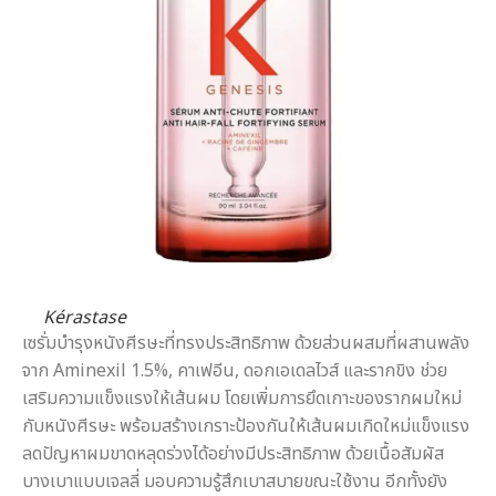
Kérastase
เซรั่มบำรุงหนังศีรษะที่ทรงประสิทธิภาพ ด้วยส่วนผสมที่ผสานพลัง
จาก Aminexil 1.5%, คาเฟอีน, ดอกเอเดลไวส์ และรากขิง ช่วย
เสริมความแข็งแรงให้เส้นผม โดยเพิ่มการยึดเกาะของรากผมใหม่
กับหนังศีรษะ พร้อมสร้างเกราะป้องกันให้เส้นผมเกิดใหม่แข็งแรง
ลดปัญหาผมขาดหลุดร่วงได้อย่างมีประสิทธิภาพ ด้วยเนื้อสัมผัส
บางเบาแบบเจลลี่ มอบความรู้สึกเบาสบายขณะใช้งาน อีกทั้งยัง