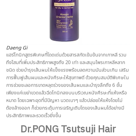
Daeng Gi
แฮร์โทนิกสูตรพิเศษที่โดดเด่นด้วยสารสกัดเข้มข้นจากเกาหลี รวม
ถึงโสมที่เพิ่มประสิทธิภาพสูงถึง 20 เท่า และสมุนไพรเกาหลีหลาก
ชนิด ช่วยบำรุงเส้นผมให้แข็งแรงพร้อมลดความมันส่วนเกิน เสริม
การฟื้นฟูเส้นผมและหนังศีรษะให้สุขภาพดี ด้วยคุณสมบัติพิเศษใน
การช่วยชะลอการขาดหลุดร่วงของเส้นผมและบำรุงลึกถึง 6 ชั้น
เพียงแค่เขย่าขวดแล้วฉีดโทนิกลงบนบริเวณหนังศีรษะที่แห้งหรือ
หมาด โดยเฉพาะจุดที่มีปัญหา นวดเบาๆ แล้วปล่อยให้แห้งโดยไม่
ต้องล้างออก ก็ช่วยกระตุ้นการเจริญเติบโตของเส้นผมได้อย่างมี
ประสิทธิภาพและรวดเร็วยิ่งขึ้น
Dr.PONG Tsutsuji Hair