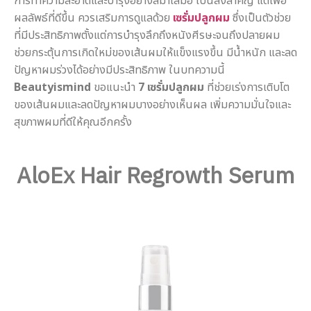
การทำความสะอาดและบำรุงอย่างสม่ำเสมอ เป็นสิ่งสำคัญ แต่เพื่อ
ผลลัพธ์ที่ดีขึ้น ควรเสริมการดูแลด้วย
เซรั่มปลูกผม
ซึ่งเป็นตัวช่วย
ที่มีประสิทธิภาพตั้งแต่การบำรุงลึกถึงหนังศีรษะจนถึงปลายผม
ช่วยกระตุ้นการเกิดใหม่ของเส้นผมให้แข็งแรงขึ้น มีน้ำหนัก และลด
ปัญหาผมร่วงได้อย่างมีประสิทธิภาพ ในบทความนี้
Beautyismind
ขอแนะนำ
7 เซรั่มปลูกผม
ที่ช่วยเร่งการเติบโต
ของเส้นผมและลดปัญหาผมบางอย่างเห็นผล เพิ่มความมั่นใจและ
สุขภาพผมที่ดีให้คุณอีกครั้ง
casinovega
บาคาร่าออนไลน์ เล่นยังไง
mgs888
mgs888.vip
juth88
โปรโมชั่นเครดิตฟรี
สมัคร juth88
faw99
เครดิตฟรี
AloEx Hair Regrowth Serum