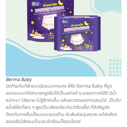
Berma Baby
ปิดท้ายกันที่ผ้าอนามัยแบบกางเกง ยี่ห้อ Berma Baby ที่ถูก
ออกแบบมาให้สามารถดูดซึมได้เป็นอย่างดี ระบายอากาศได้ดี มีน้ำ
หนักเบา ใส่สบาย ไม่รู้สึกอับชื้น แห้งสบายตลอดการสวมใส่ เป็นอีก
หนึ่งยี่ห้อที่สาว ๆ พูดเป็นเสียงเดียวกันว่าต้องซื้อ! ที่สำคัญยัง
ป้องกันการซึมเปื้อนแบบรอบด้าน ผิวสัมผัสนุ่มสบาย จะใส่หลังค
ลอดหรือใส่ตอนเป็นประจำเดือนก็ตอบโจทย์