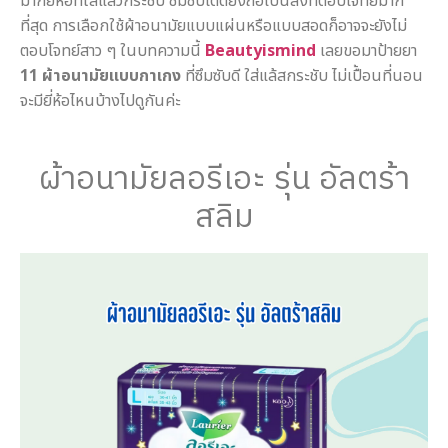
มากยี่ห้อที่ใส่แล้วกระชับ ซึมซับได้ดียิ่งถือเป็นสิ่งที่ตอบโจทย์มาก
ที่สุด การเลือกใช้ผ้าอนามัยแบบแผ่นหรือแบบสอดก็อาจจะยังไม่
ตอบโจทย์สาว ๆ ในบทความนี้
Beautyismind
เลยขอมาป้ายยา
11 ผ้าอนามัยแบบกาเกง
ที่ซึมซับดี ใส่แล้สกระชับ ไม่เปื้อนที่นอน
จะมียี่ห้อไหนบ้างไปดูกันค่ะ
casinovega
casinovega.online
บาคาร่าออนไลน์ เล่นยังไง
mgs888
juth88
faw99
sora168
ผ้าอนามัยลอรีเอะ รุ่น อัลตร้า
สลิม