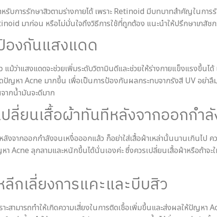
สำหรับการรักษาสิวตามร่างกายได้ เพราะ Retinoid มีบทบาทสำคัญในการ
noid มาก่อน หรือไม่มั่นใจถึงวิธีการใช้ที่ถูกต้อง แนะนำให้ปรึกษาเภสัช
 : ป้องกันแสงแดด
ว่าแสงแดดจะช่วยเพิ่มระดับวิตามินดีและช่วยให้ร่างกายแข็งแรงขึ้นได้
้เกิดปัญหา Acne มากขึ้น เพื่อเป็นการป้องกันผลกระทบจากรังสี UV อย่
ศจากน้ำมันจะดีมาก
: เปลี่ยนเสื้อผ้าทันทีหลังจากออกกำล
ลังจากออกกำลังจนเหงื่อออกแล้ว ก็อย่าใส่เสื้อผ้าเหล่านั้นนานเกินไป ค
ปัญหา Acne ลุกลามและหนักขึ้นได้นั่นเองค่ะ ซึ่งควรเปลี่ยนเสื้อผ้าหรือถ้า
: หลีกเลี่ยงการแคะและบีบสิว
ะสามารถทำให้เกิดความเสี่ยงในการติดเชื้อเพิ่มขึ้นและส่งผลให้ปัญหา 