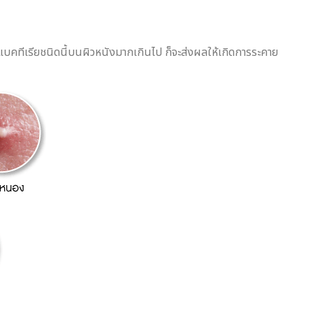
แบคทีเรียชนิดนี้บนผิวหนังมากเกินไป ก็จะส่งผลให้เกิดการระคาย