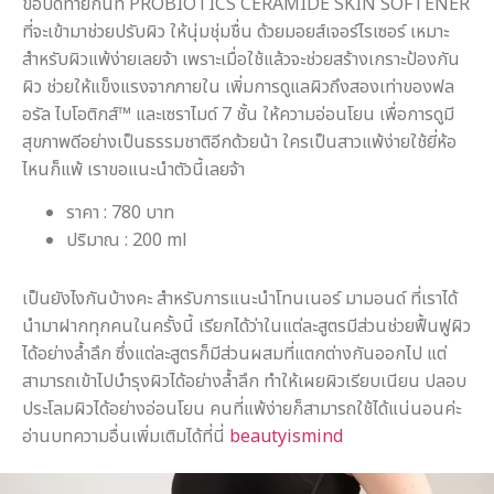
ขอปิดท้ายกันที่ PROBIOTICS CERAMIDE SKIN SOFTENER
ที่จะเข้ามาช่วยปรับผิว ให้นุ่มชุ่มชื่น ด้วยมอยส์เจอร์ไรเซอร์ เหมาะ
สำหรับผิวแพ้ง่ายเลยจ้า เพราะเมื่อใช้แล้วจะช่วยสร้างเกราะป้องกัน
ผิว ช่วยให้แข็งแรงจากภายใน เพิ่มการดูแลผิวถึงสองเท่าของฟล
อรัล ไบโอติกส์™ และเซราไมด์ 7 ชั้น ให้ความอ่อนโยน เพื่อการดูมี
สุขภาพดีอย่างเป็นธรรมชาติอีกด้วยน้า ใครเป็นสาวแพ้ง่ายใช้ยี่ห้อ
ไหนก็แพ้ เราขอแนะนำตัวนี้เลยจ้า
ราคา : 780 บาท
ปริมาณ : 200 ml
เป็นยังไงกันบ้างคะ สำหรับการแนะนำโทนเนอร์ มามอนด์ ที่เราได้
นำมาฝากทุกคนในครั้งนี้ เรียกได้ว่าในแต่ละสูตรมีส่วนช่วยฟื้นฟูผิว
ได้อย่างล้ำลึก ซึ่งแต่ละสูตรก็มีส่วนผสมที่แตกต่างกันออกไป แต่
สามารถเข้าไปบำรุงผิวได้อย่างล้ำลึก ทำให้เผยผิวเรียบเนียน ปลอบ
ประโลมผิวได้อย่างอ่อนโยน คนที่แพ้ง่ายก็สามารถใช้ได้แน่นอนค่ะ
อ่านบทความอื่นเพิ่มเติมได้ที่นี่
beautyismind