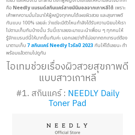
เดียว และหนึ่งใน brand ดังที่ผู้หญิงทั่วเอเชียให้ความสนใจมากก็
คือ
Needly แบรนด์สกินแคร์สายมินิมอลจากเกาหลีใต้
เพราะ
เค้าพกความมั่นใจมาให้ผู้หญิงทุกคนได้เผยผิวสวย และสุขภาพดี
กันแบบ 100% เลยล่ะ ว่าแต่จะมีตัวไหนกำลังได้รับความนิยมให้เรา
ไปตามเก็บกันบ้างนั้น วันนี้เราเลยจะมาแนะนำเพื่อน ๆ ทุกคนให้
รู้จักแบรนด์นี้ให้มากขึ้นกันค่ะ บอกเลยว่าถ้าไม่อยากตกเทรนด์ต้อง
มาตามเก็บ
7 สกินแคร์ Needly ไวรัลปี 2023
กันให้ได้เลยนะ ถ้า
พร้อมแล้วตามไปดูกัน
ไอเทมช่วยเรื่องผิวสวยสุขภาพดี
แบบสาวเกาหลี
#1. สกินแคร์ :
NEEDLY Daily
Toner Pad