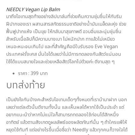
NEEDLY Vegan Lip Balm
มาถึงไอเทมสุดท้ายอย่างลิปบาล์มที่ช่วยคืนความชุ่มชื่นให้กับริม
ฝีปากของเรา ผสานสารสกัดธรรมชาติอย่างน้ำมันเมล็ดละหุ่ง ช่วย
ฟื้นฟูปากแห้ง เป็นขุย ให้กลับมาสุขภาพดี อวบอิ่มและนุ่มชุ่มชื่น
สำหรับเนื้อลิปก็มีความบางเบา ไม่หนักปาก ทาแล้วไม่เหนียว
เหนอะหนะจนเกินไป และที่สำคัญคือมีใบรับรอง Eve Vegan
ประเทศฝรั่งเศส มั่นใจได้เลยว่าไม่มีการทดลองกับสัตว์แน่นอน
ใช้ได้แบบสบายใจและช่วยเหลือสัตว์โลกไปด้วยค่ะ ดีงามสุด ๆ
ราคา : 399 บาท
บทส่งท้าย
เป็นยังไงกันบ้างคะสำหรับไอเทมเด็ดๆทั้งหมดที่เรานำมาฝาก บอก
เลยว่าแต่ละตัวนั้นดีงามทั้งนั้น และเห็นผลได้หากใช้เป็นประจำ แต่
อยากแนะนำว่าหากไม่แน่ใจก็สามารถทดลองใช้ก่อนได้สักหนึ่ง
อาทิตย์ แล้วตามสังเกตดูผลลัพธ์ของผลิตภัณฑ์นั้น ๆ ถ้าใครแพ้ให้
หยุดใช้ทันที แต่อย่างไรขึ้นเมื่อชื่อว่า Needly แล้วทุกคนก็วางใจได้