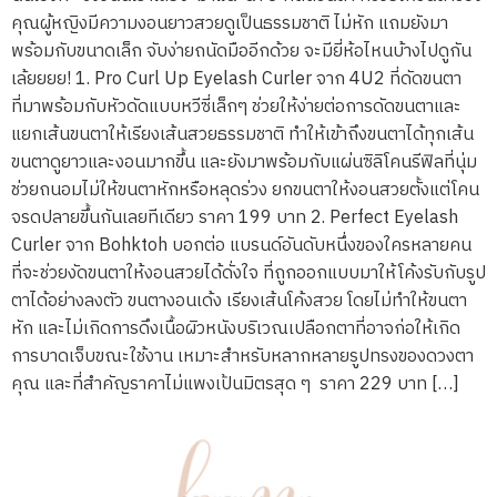
คุณผู้หญิงมีความงอนยาวสวยดูเป็นธรรมชาติ ไม่หัก แถมยังมา
พร้อมกับขนาดเล็ก จับง่ายถนัดมืออีกด้วย จะมียี่ห้อไหนบ้างไปดูกัน
เล้ยยยย! 1. Pro Curl Up Eyelash Curler จาก 4U2 ที่ดัดขนตา
ที่มาพร้อมกับหัวดัดแบบหวีซี่เล็กๆ ช่วยให้ง่ายต่อการดัดขนตาและ
แยกเส้นขนตาให้เรียงเส้นสวยธรรมชาติ ทำให้เข้าถึงขนตาได้ทุกเส้น
ขนตาดูยาวและงอนมากขึ้น และยังมาพร้อมกับแผ่นซิลิโคนรีฟิลที่นุ่ม
ช่วยถนอมไม่ให้ขนตาหักหรือหลุดร่วง ยกขนตาให้งอนสวยตั้งแต่โคน
จรดปลายขึ้นกันเลยทีเดียว ราคา 199 บาท 2. Perfect Eyelash
Curler จาก Bohktoh บอกต่อ แบรนด์อันดับหนึ่งของใครหลายคน
ที่จะช่วยงัดขนตาให้งอนสวยได้ดั่งใจ ที่ถูกออกแบบมาให้โค้งรับกับรูป
ตาได้อย่างลงตัว ขนตางอนเด้ง เรียงเส้นโค้งสวย โดยไม่ทำให้ขนตา
หัก และไม่เกิดการดึงเนื้อผิวหนังบริเวณเปลือกตาที่อาจก่อให้เกิด
การบาดเจ็บขณะใช้งาน เหมาะสำหรับหลากหลายรูปทรงของดวงตา
คุณ และที่สำคัญราคาไม่แพงเป้นมิตรสุด ๆ ราคา 229 บาท […]