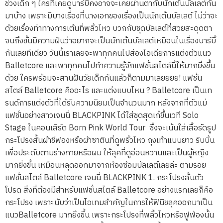
ช่วงเด็ก ๆ ใครที่เคยดูบาร์บี้คงอาจจะเคยผ่านตากับนักเต้นบัลเลต์กัน
มาบ้าง เพราะมีบางเรื่องที่นางเอกของเรื่องเป็นนักเต้นบัลเลต์ ไม่ว่าจะ
ด้วยเรื่องท่าทางการเต้นที่พลิ้วไหว บวกกับชุดบัลเลต์ที่สวยสะดุดตา
จนถึงขั้นมีความฝันว่าอยากจะเป็นนักเต้นบัลเลต์เหมือนในเรื่องบาร์บี้
กันเลยทีเดียว วันนี้เราเลยจะพาทุกคนไปส่องไอเดียการแต่งตัวแนว
Balletcore และพาทุกคนไปทำความรู้จักแฟชั่นสไตล์นี้ให้มากยิ่งขึ้น
ด้วย ใครพร้อมจะสานฝันวัยเด็กกันแล้วก็ตามมาเลยยยย! แฟชั่น
สไตล์ Balletcore คืออะไร และแต่งแบบไหน ? Balletcore เป็นเท
รนด์การแต่งตัวที่ได้รับความนิยมเป็นจำนวนมาก หลังจากที่ตัวแม่
แฟชั่นอย่างสาวเจนนี่ BLACKPINK ได้ใส่ชุดสุดเก๋ขึ้นเวที Solo
Stage ในคอนเสิร์ต Born Pink World Tour ซึ่งจะเน้นใส่เสื้อรัดรูป
กระโปรงสั้นผ้าชีฟองหรือผ้าซาตินที่ดูพริ้วไหว ถุงเท้าแบบยาว ริบบิ้น
เพื่อประดับตามร่างกายหรือผม ให้ลุคที่ดูอ่อนหวานและเป็นผู้หญิง
มากยิ่งขึ้น เหมือนหลุดออกมาจากห้องซ้อมบัลเลต์เลยล่ะ ตามรอย
แฟชั่นสไตล์ Balletcore เจนนี่ BLACKPINK 1. กระโปรงสั้นตัว
โปรด สิ่งที่ต้องมีสำหรับแฟชั่นสไตล์ Balletcore อย่างแรกเลยก็คือ
กระโปรง เพราะนับว่าเป็นไอเทมสำคัญในการให้ฟินิชลุคออกมาเป็น
แนวBalletcore มากยิ่งขึ้น เพราะกระโปรงที่พลิ้วไหวหรือฟูฟ่องนั้น