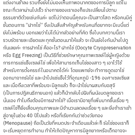
แต่งงานช้าลง รวมถึงยังไม่มองเห็นภาพอนาคตของการมีลูก แต่ใน
ขณะที่เวลาผ่านไปเร็ว ร่างกายของเราเองก็แปรเปลี่ยนไปตาม
ธรรมชาติด้วยเช่นกันค่ะ แต่ไม่ว่าตอนนี้คุณจะเป็นสาวโสด หรือคนมีคู่
ขั้นตอนการ “ฝากไข่” จึงเป้นสิ่งสำคัญสำหรับคนที่อยากจะมีเบบี๋แต่
ยังไม่พร้อม บอกเลยว่าไม่ได้น่ากลัวอย่างที่คิด ซึ่งใบบทความนี้เรา
รวบรัดรายละเอียดและทุกขั้นตอนมาให้แล้ว จะเป็นยังไงกันบ้างไปดู
กันเลยค่ะ การฝากไข่ คืออะไร? ฝากไข่ (Oocyte Cryopreservation
หรือ Egg Freezing) เป็นวิธีที่ช่วยรักษาคุณภาพเซลล์ไข่ผู้หญิงด้วย
การการแช่แข็งเซลล์ไข่ เพื่อให้สามารถเก็บไข่ของสาว ๆ เอาไว้ใช้
สำหรับการตั้งครรภ์ในอนาคตได้ค่ะ โดยแพทย์จะทำการดูดเอาไข่
ออกมาจากรังไข่ และนำไปแช่แข็งไว้ที่อุณหภูมิ -196 องศาเซลเซียส
และเมื่อถึงเวลาที่พร้อมจะมีลูกแล้ว ก็จะนำไข่มาผสมกับอสุจิ
(เป็นการปฏิสนธิภายนอก) แล้วก็นำกลับไปฝังที่ผนังมดลูกขอเรา
นั่นเอง ทำไมถึงต้องมีการฝากไข่? เมื่อเรามีอายุที่เพิ่มมากขึ้นเรื่อย ๆ
เซลล์ไข่ก็ยิ่งเสื่อมคุณภาพและมีจำนวนลดลงเรื่อย ๆ และยิ่งถ้าเราเข้า
สู่อายุในช่วง 40 ปีไปแล้ว หรือที่เรียกกันว่าช่วงวัยทอง
(Menopause) ถือเป็นวัยที่หมดประจำเดือนแล้วล่ะก็ รังไข่ของเราก็
จะเริ่มหยุดการทำงาน ทำให้เกิดปัญหาการมีลูกยากหรือเด็กอาจจะ