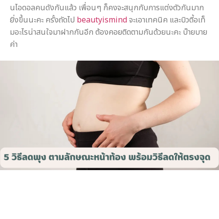
นไอดอลคนดังกันแล้ว เพื่อนๆ ก็คงจะสนุกกับการแต่งตัวกันมาก
ยิ่งขึ้นนะคะ ครั้งถัดไป
beautyismind
จะเอาเทคนิค และบิวตี้อเท็
มอะไรน่าสนใจมาฝากกันอีก ต้องคอยติดตามกันด้วยนะคะ บ๊ายบาย
ค่า