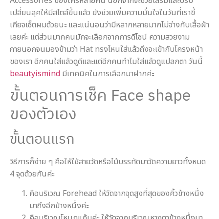
Accessories ของใครหลายคน นอกจากจะช่วยเสริมและปรับ
เปลี่ยนลุคให้มีสไตล์ขึ้นแล้ว ยังช่วยเพิ่มความมั่นใจในวันที่เราขี้
เกียจเซ็ตผมด้วยนะ และแน่นอนว่ามีหลากหลายมากไม่จ่างกับเสื้อผ้า
เลยค่ะ แต่ส่วนมากคนมักจะเลือกจากการดีไซน์ ความสวยงาม
ภายนอกจนมองข้ามว่า Hat ทรงไหนใส่แล้วถึงจะเข้ากับโครงหน้า
ของเรา อีกคนใส่แล้วดูดีและแต่อีกคนทำไมใส่แล้วดูแปลกตา วันนี้
beautyismind
มีเทคนิคในการเลือกมาฝากค่ะ
ขั้นตอนการเช็ค Face shape
ของตัวเอง
ขั้นตอนแรก
วิธีการก็ง่าย ๆ คือให้ใช้สายวัดหรือไม้บรรทัดมาวัดความยาวทั้งหมด
4 จุดด้วยกันค่ะ
คือบริเวณ Forehead ให้วัดจากจุดสูงที่สุดของคิ้วข้างหนึ่ง
มาถึงอีกข้างหนึ่งค่ะ
คือบริเวณโหนกแก้มค่ะ ให้วัดจากบริเวณหางตาข้างหนึ่งมา