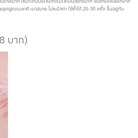
าไปไกลมาก เหมาะกับมือใหม่ที่เริ่มใช้เป็นอย่างมาก ขนตามีให้เลือกมาก
ูธรรมชาติ เบาสบาย ไม่หนักตา ใช้ซ้ำได้ 20-30 ครั้ง ขึ้นอยู่กับ
58 บาท)