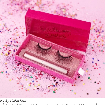
ี่ห้อ Eyetalashes