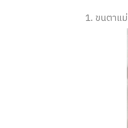
1. ขนตาแม่