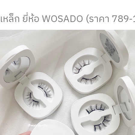
เหล็ก ยี่ห้อ WOSADO (ราคา 789