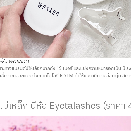
ยี่ห้อ WOSADO
พราะทางแบรนด์มีให้เลือกมากถึง 19 เบอร์ และแบ่งความหนาออกเป็น 3 ระด
ฉี่ยว เขาออกแบบด้วยเทคโนโลยี R SLM ทำให้ขนตามีความอ่อนนุ่ม สบาย
ม่เหล็ก ยี่ห้อ Eyetalashes (ราคา