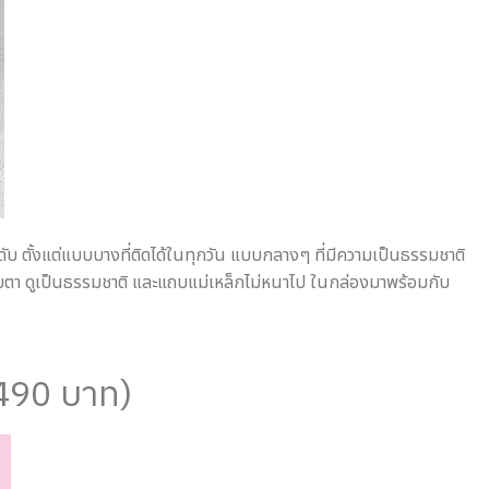
ับ ตั้งแต่แบบบางที่ติดได้ในทุกวัน แบบกลางๆ ที่มีความเป็นธรรมชาติ
ตา ดูเป็นธรรมชาติ และแถบแม่เหล็กไม่หนาไป ในกล่องมาพร้อมกับ
 490 บาท)