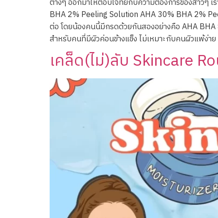
ต่างๆ ออกมาให้ตอบโจทย์กับความต้องการของสาวๆ เราเ
BHA 2% Peeling Solution AHA 30% BHA 2% Peeling So
ต่อ โดยน้องคนนี้มีกรดด้วยกันสองอย่างคือ AHA BHA ช่
สำหรับคนที่มีผิวค่อนข้างแข็ง ไม่เหมาะกับคนผิวแพ้ง
เคล็ด(ไม่)ลับ Skincare Rou