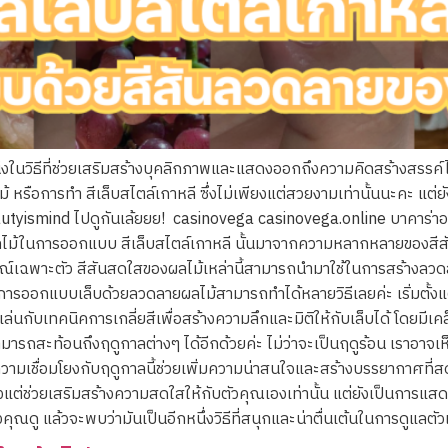
่งในวิธีที่ช่วยเสริมสร้างบุคลิกภาพและแสดงออกถึงความคิดสร้างสรรค์ไ
 หรือการทำ สีเล็บสไตล์เกาหลี ซึ่งไม่เพียงแต่สวยงามเท่านั้นนะคะ แต
eautyismind ไปดูกันเล้ยยย! casinovega casinovega.online บาคาร
ไม้ในการออกแบบ สีเล็บสไตล์เกาหลี นั้นมาจากความหลากหลายของสีสันแ
ักษณ์เฉพาะตัว สีสันสดใสของผลไม้เหล่านี้สามารถนำมาใช้ในการสร้างลวดลา
รออกแบบเล็บด้วยลวดลายผลไม้สามารถทำได้หลายวิธีเลยค่ะ เริ่มตั้งแ
ล่นกับเทคนิคการเกลี่ยสีเพื่อสร้างความลึกและมิติให้กับเล็บได้ โดยมี
รถสะท้อนถึงฤดูกาลต่างๆ ได้อีกด้วยค่ะ ไม่ว่าจะเป็นฤดูร้อน เราอาจเ
ามเชื่อมโยงกับฤดูกาลนี้ช่วยเพิ่มความน่าสนใจและสร้างบรรยากาศที่ส
งแต่ช่วยเสริมสร้างความสดใสให้กับตัวคุณเองเท่านั้น แต่ยังเป็นการแส
ดู แล้วจะพบว่ามันเป็นอีกหนึ่งวิธีที่สนุกและน่าตื่นเต้นในการดูแลตัว