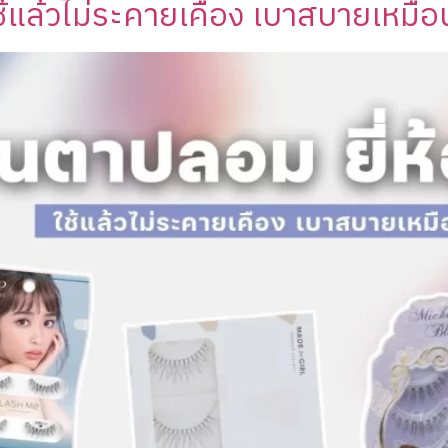
้แล้วไม่ระคายเคือง เบาสบายเหมือนไ