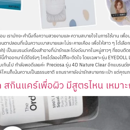
ลอม เรามักจะคำนึงถึงความสวยงามและความสบายใจในการใช้งาน เพื่อน ๆ อ
ขนตาปลอมที่เน้นความเบาสบายและไม่ระคายเคือง เพื่อให้สาว ๆ ได้เลือกใ
) เป็นแบรนด์เครื่องสำอางที่น่ารักและโด่งดังมากในหมู่สาวๆ ที่ชอบติด
์นี้ทำออกมาได้ดีจริงๆ ใครได้ลองใช้ก็จะติดใจ โดยเฉพาะรุ่น EYEDOLL
่มเกินไป กำลังพอดีเลยค่ะ Preciosa รุ่น 4D Nature Clear อีกแบรนด์ข
ไตล์ไหนก็เน้นความเป็นธรรมชาติ แถมราคายังน่ารักสบายกระเป๋า แต่คุณภ
สกินแคร์เพื่อผิว มีสูตรไหน เหมาะ