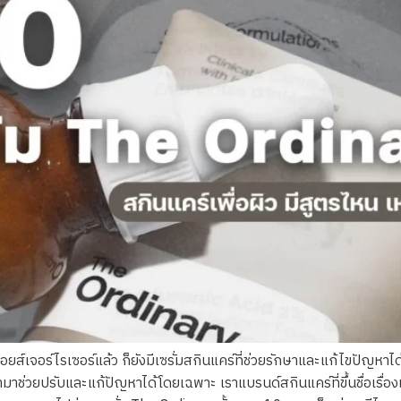
ยส์เจอร์ไรเซอร์แล้ว ก็ยังมีเซรั่มสกินแคร์ที่ช่วยรักษาและแก้ไขปัญหาไ
เข้ามาช่วยปรับและแก้ปัญหาได้โดยเฉพาะ เราแบรนด์สกินแคร์ที่ขึ้นชื่อเรื