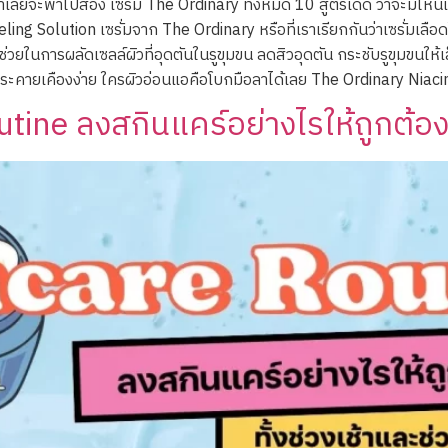
ลยจะพาไปส่อง เซรั่ม The Ordinary ทั้งหมด 10 สูตรเด็ด ว่าจะมีไห
lution เซรั่มจาก The Ordinary หรือที่เราเรียกกันว่าเซรั่มเลือดใน
วยในการผลัดเซลล์ผิวที่อุดตันในรูขุมขน ลดสิวอุดตัน กระชับรูขุมขนให
่าย ระคายเคืองง่าย ใครผิวอ่อนแอคือโบกมือลาได้เลย The Ordinary N
tine ลงสกินแคร์อย่างไรให้ถูกต้อง 