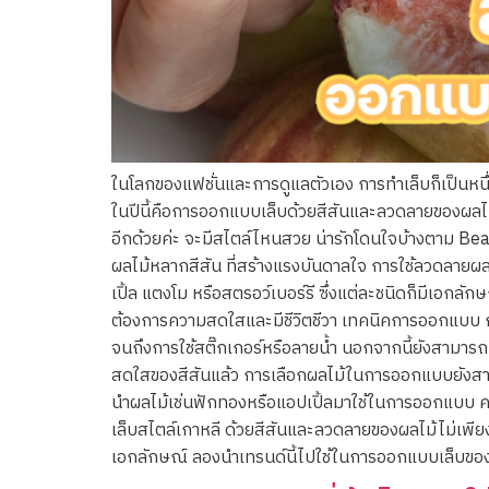
ในโลกของแฟชั่นและการดูแลตัวเอง การทำเล็บก็เป็นหนึ
ในปีนี้คือการออกแบบเล็บด้วยสีสันและลวดลายของผลไม้
อีกด้วยค่ะ จะมีสไตล์ไหนสวย น่ารักโดนใจบ้างตาม B
ผลไม้หลากสีสัน ที่สร้างแรงบันดาลใจ การใช้ลวดลายผล
เปิ้ล แตงโม หรือสตรอว์เบอร์รี ซึ่งแต่ละชนิดก็มีเอกล
ต้องการความสดใสและมีชีวิตชีวา เทคนิคการออกแบบ กา
จนถึงการใช้สติ๊กเกอร์หรือลายน้ำ นอกจากนี้ยังสามารถเ
สดใสของสีสันแล้ว การเลือกผลไม้ในการออกแบบยังสามา
นำผลไม้เช่นฟักทองหรือแอปเปิ้ลมาใช้ในการออกแบบ คว
เล็บสไตล์เกาหลี ด้วยสีสันและลวดลายของผลไม้ไม่เพีย
เอกลักษณ์ ลองนำเทรนด์นี้ไปใช้ในการออกแบบเล็บของคุณ